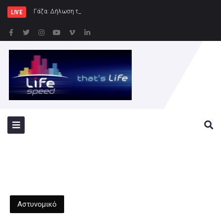
Γάζα: Δήλωση της Ύπατης Εκπροσώπου εξ
LIVE
Αστυνομικό