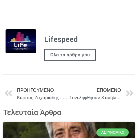
Lifespeed
Όλα τα άρθρα μου
ΠΡΟΗΓΟΎΜΕΝΟ
ΕΠΌΜΕΝΟ
Κώστας Ζαχαριάδης : Ο κ. Μαρινάκης, όση λάσπη κι αν πετάξει στην αντιπολίτευση, δεν μπορεί να μην απαντήσει στην αιτίαση της Ευρωπαίας Εισαγγελέως
Συνελήφθησαν 3 ανήλικες που διέπραξαν κλοπή σε βάρος ημεδαπής στην Κάντζα
Τελευταία Άρθρα
ΑΣΤΥΝΟΜΙΚΌ