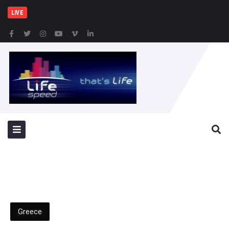
Δήμος Πειραιά : Συγ
LIVE
Greece