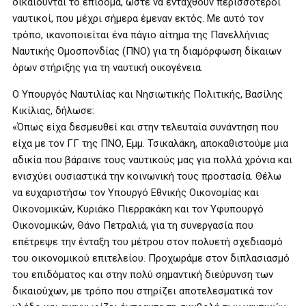
δικαιούνται το επίδομα, ώστε να ενταχθούν περισσότεροι
ναυτικοί, που μέχρι σήμερα έμεναν εκτός. Με αυτό τον
τρόπο, ικανοποιείται ένα πάγιο αίτημα της Πανελλήνιας
Ναυτικής Ομοσπονδίας (ΠΝΟ) για τη διαμόρφωση δίκαιων
όρων στήριξης για τη ναυτική οικογένεια.
Ο Υπουργός Ναυτιλίας και Νησιωτικής Πολιτικής, Βασίλης
Κικίλιας, δήλωσε:
«Όπως είχα δεσμευθεί και στην τελευταία συνάντηση που
είχα με τον ΓΓ της ΠΝΟ, Εμμ. Τσικαλάκη, αποκαθιστούμε μια
αδικία που βάραινε τους ναυτικούς μας για πολλά χρόνια και
ενισχύει ουσιαστικά την κοινωνική τους προστασία. Θέλω
να ευχαριστήσω τον Υπουργό Εθνικής Οικονομίας και
Οικονομικών, Κυριάκο Πιερρακάκη και τον Υφυπουργό
Οικονομικών, Θάνο Πετραλιά, για τη συνεργασία που
επέτρεψε την ένταξη του μέτρου στον πολυετή σχεδιασμό
του οικονομικού επιτελείου. Προχωράμε στον διπλασιασμό
του επιδόματος και στην πολύ σημαντική διεύρυνση των
δικαιούχων, με τρόπο που στηρίζει αποτελεσματικά τον