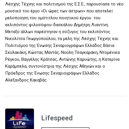
Λέσχης Τέχνης και πολιτισμού της Ε.Σ.Ε., παρουσίασε το νέο
μουσικό του έργο «Οι ώρες των άστρων» που αποτελεί
μελοποίηση του ομότιτλου ποιητικού έργου του
εκλιπόντος φιλοσόφου-δασκάλου Δημήτρη Λιαντίνη.
Μεταξύ άλλων παρέστησαν η σύζυγος του εκλιπόντος
Νικολίτσα Γεωργοπούλου, τα μέλη της Λέσχης Τέχνης και
Πολιτισμού της Ένωσης Σεναριογράφων Ελλάδος Βάσια
Σκυλακάκη, Κώστας Μαντάς, Νούλη Τσαγκαράκη, Ντομένικα
Ρέγκου, Βαγγέλης Κράτσας, Αντώνης Καρυώτης, η Κατερίνα
Καράμπελα, συντονίστρια της Λέσχης Αθηνών και ο
Πρόεδρος της Ένωσης Σεναριογράφων Ελλάδος
Αλέξανδρος Κακαβάς
Lifespeed