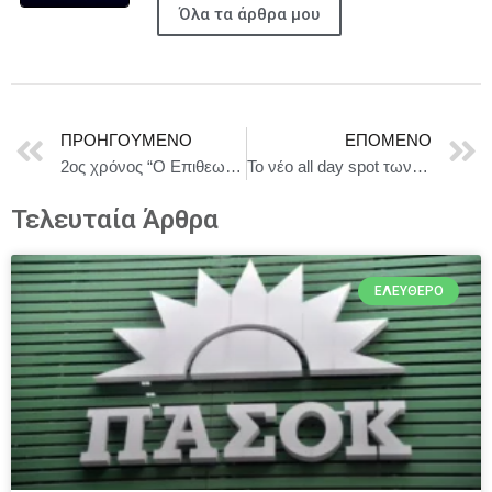
Όλα τα άρθρα μου
ΠΡΟΗΓΟΎΜΕΝΟ
ΕΠΌΜΕΝΟ
2ος χρόνος “Ο Επιθεωρητής Ντρέικ και η Μαύρη Χήρα” Θέατρο ART 63 | Πρεμιέρα Παρασκευή 24 Οκτωβρίου 21:15
To νέο all day spot των Νοτίων Προαστίων “Nola” συστήθηκε με ένα εντυπωσιακό opening party και ένα ξεσηκωτικό live από τους “Noma Band”!
Τελευταία Άρθρα
ΕΛΕΎΘΕΡΟ