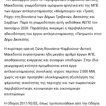
Μακεδονίας γνωμοδότησε ομόφωνα αρνητικά επί της ΜΠΕ
των έργων αντλησιοταμίευσης «Φλάμπουρο» και «Τρανή
Ράχη» στη Βουνάσια των Δήμων Γρεβενών, Δεσκάτης και
Σερβίων. Παρά τη γνωμοδότηση αυτή, εκδόθηκε ΑΕΠΟ τον
Ιανουάριο 2026. Παράλληλα, εκκρεμεί η περιβαλλοντική
αδειοδότηση του έργου αντλησιοταμίευσης «Πετρωτό» στον
Δήμο Δεσκάτης.
Η ευρύτερη ορεινή ζώνη Βουνάσια–Καμβούνια–Δυτική
Μακεδονία συγκεντρώνει ήδη μεγάλο αριθμό έργων ΑΠΕ,
αποθήκευσης ενέργειας και συναφών υποδομών. Στην ίδια
γεωγραφική ενότητα προωθούνται επτά έργα
αντλησιοταμίευσης συνολικής ισχύος περίπου 2.000 MW,
χωρίς να έχει προηγηθεί ολοκληρωμένη αξιολόγηση της
φέρουσας ικανότητας της περιοχής και των σωρευτικών
περιβαλλοντικών, κοινωνικών και οικονομικών
επιπτώσεων.
Η Οδηγία 2011/92/ΕΕ, όπως τροποποιήθηκε από την Οδηγία