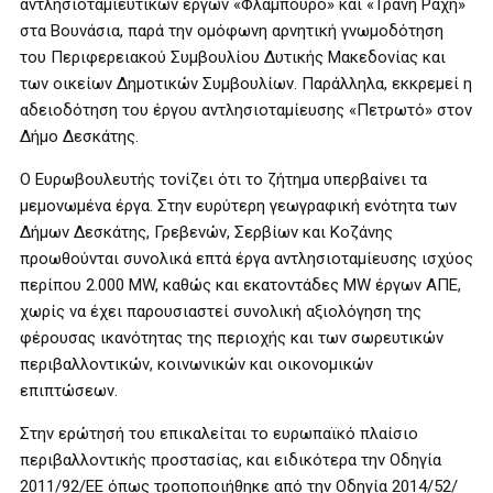
αντλησιοταμιευτικών έργων «Φλάμπουρο» και «Τρανή Ράχη»
στα Βουνάσια, παρά την ομόφωνη αρνητική γνωμοδότηση
του Περιφερειακού Συμβουλίου Δυτικής Μακεδονίας και
των οικείων Δημοτικών Συμβουλίων. Παράλληλα, εκκρεμεί η
αδειοδότηση του έργου αντλησιοταμίευσης «Πετρωτό» στον
Δήμο Δεσκάτης.
Ο Ευρωβουλευτής τονίζει ότι το ζήτημα υπερβαίνει τα
μεμονωμένα έργα. Στην ευρύτερη γεωγραφική ενότητα των
Δήμων Δεσκάτης, Γρεβενών, Σερβίων και Κοζάνης
προωθούνται συνολικά επτά έργα αντλησιοταμίευσης ισχύος
περίπου 2.000 MW, καθώς και εκατοντάδες MW έργων ΑΠΕ,
χωρίς να έχει παρουσιαστεί συνολική αξιολόγηση της
φέρουσας ικανότητας της περιοχής και των σωρευτικών
περιβαλλοντικών, κοινωνικών και οικονομικών
επιπτώσεων.
Στην ερώτησή του επικαλείται το ευρωπαϊκό πλαίσιο
περιβαλλοντικής προστασίας, και ειδικότερα την Οδηγία
2011/92/ΕΕ όπως τροποποιήθηκε από την Οδηγία 2014/52/