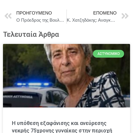
ΠΡΟΗΓΟΎΜΕΝΟ
ΕΠΌΜΕΝΟ
Ο Πρόεδρος της Βουλής των Ελλήνων κ. Νικήτας Κακλαμάνης, στο 2ο Ελληνοϊσπανικό Κοινοβουλευτικό Φόρουμ στη Μαδρίτη
Κ. Χατζηδάκης: Αναγκαία μια κυβέρνηση με ευρωπαϊκή τεχνογνωσία στις διαπραγματεύσεις για το νέο προϋπολογισμό της ΕΕ
Τελευταία Άρθρα
ΑΣΤΥΝΟΜΙΚΌ
Η υπόθεση εξαφάνισης και ανεύρεσης
νεκρής 75χρονης γυναίκας στην περιοχή