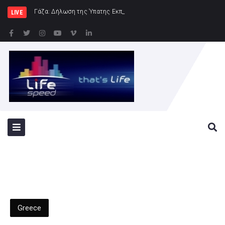
Γάζα: Δήλωση της Ύπατης Εκπροσώπου εξ ονόματος της Ευρωπ
LIVE
Greece