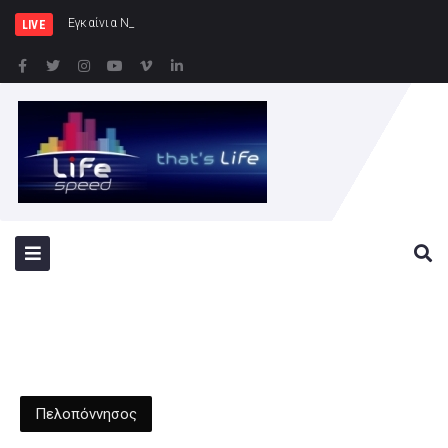
Εγκαίνια Νέων Ξενώνων στη ν. Ρω
LIVE
Πελοπόννησος