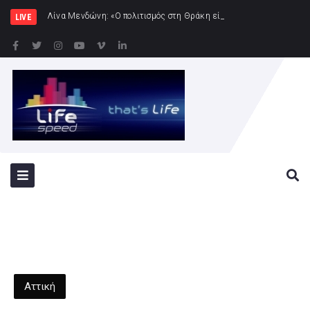
Λίνα Μενδώνη: «Ο πολιτισμός στη Θράκη είναι πυλώνας ταυτότ
LIVE
Αττική