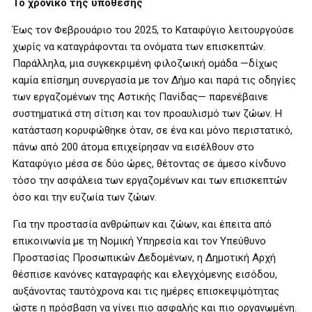
Το χρονικό της υπόθεσης
Έως τον Φεβρουάριο του 2025, το Καταφύγιο λειτουργούσε
χωρίς να καταγράφονται τα ονόματα των επισκεπτών.
Παράλληλα, μια συγκεκριμένη φιλοζωική ομάδα —δίχως
καμία επίσημη συνεργασία με τον Δήμο και παρά τις οδηγίες
των εργαζομένων της Αστικής Πανίδας— παρενέβαινε
συστηματικά στη σίτιση και τον προαυλισμό των ζώων. Η
κατάσταση κορυφώθηκε όταν, σε ένα και μόνο περιστατικό,
πάνω από 200 άτομα επιχείρησαν να εισέλθουν στο
Καταφύγιο μέσα σε δύο ώρες, θέτοντας σε άμεσο κίνδυνο
τόσο την ασφάλεια των εργαζομένων και των επισκεπτών
όσο και την ευζωία των ζώων.
Για την προστασία ανθρώπων και ζώων, και έπειτα από
επικοινωνία με τη Νομική Υπηρεσία και τον Υπεύθυνο
Προστασίας Προσωπικών Δεδομένων, η Δημοτική Αρχή
θέσπισε κανόνες καταγραφής και ελεγχόμενης εισόδου,
αυξάνοντας ταυτόχρονα και τις ημέρες επισκεψιμότητας
ώστε η πρόσβαση να γίνει πιο ασφαλής και πιο οργανωμένη.