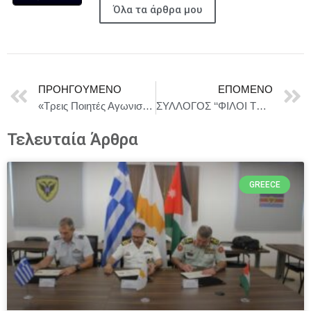
Όλα τα άρθρα μου
ΠΡΟΗΓΟΎΜΕΝΟ
ΕΠΌΜΕΝΟ
«Τρεις Ποιητές Αγωνιστές της Ελευθερίας μέσα από τη μουσική του Μίκη Θεοδωράκη: Γιάννης Ρίτσος, Τάσος Λειβαδίτης και Μανόλης Αναγνωστάκης» | Τετάρτη 3 Δεκεμβρίου στο Μέγαρο Μουσικής Αθηνών
ΣΥΛΛΟΓΟΣ ‘‘ΦΙΛΟΙ ΤΟΥ ΜΟΥΣΕΙΟΥ ΜΑΝΗΣ – Μ. ΚΑΣΣΗ’’ Διάλεξη με θέμα : Ο Κώστας Κρυστάλλης και το Δημοτικό τραγούδι
Τελευταία Άρθρα
GREECE