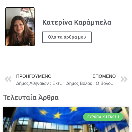
Κατερίνα Καράμπελα
Όλα τα άρθρα μου
ΠΡΟΗΓΟΎΜΕΝΟ
ΕΠΌΜΕΝΟ
Δήμος Αθηναίων : Εκτέλεση εργασιών τεχνικής φύσεως στο Τμήμα 22 του Γ΄ Κοιμητηρίου Αθηνών
Δήμος Βόλου : Ο Βόλος γίνεται “Έξυπνη Πόλη” με 12 καινοτόμες δράσεις
Τελευταία Άρθρα
ΕΥΡΩΠΑΪΚΉ ΈΝΩΣΗ