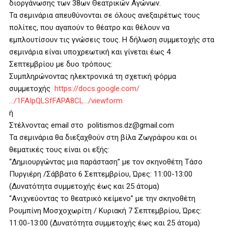
διοργάνωσης των 38ων Θεατρικών Αγώνων.
Τα σεμινάρια απευθύνονται σε όλους ανεξαιρέτως τους
πολίτες, που αγαπούν το θέατρο και θέλουν να
εμπλουτίσουν τις γνώσεις τους. Η δήλωση συμμετοχής στα
σεμινάρια είναι υποχρεωτική και γίνεται έως 4
Σεπτεμβρίου με δυο τρόπους:
Συμπληρώνοντας ηλεκτρονικά τη σχετική φόρμα
συμμετοχής
https://docs.google.com/
…/1FAIpQLSfFAPA8CL…/viewform
ή
Στέλνοντας email στο politismos.dz@gmail.com
Τα σεμινάρια θα διεξαχθούν στη βίλα Ζωγράφου και οι
θεματικές τους είναι οι εξής:
“Δημιουργώντας μια παράσταση” με τον σκηνοθέτη Τάσο
Πυργιέρη /Σάββατο 6 Σεπτεμβρίου, Ώρες: 11:00-13:00
(Δυνατότητα συμμετοχής έως και 25 άτομα)
“Ανιχνεύοντας το θεατρικό κείμενο” με την σκηνοθέτη
Ρουμπίνη Μοσχοχωρίτη / Κυριακή 7 Σεπτεμβρίου, Ώρες:
11:00-13:00 (Δυνατότητα συμμετοχής έως και 25 άτομα)