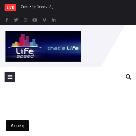
Συνελήφθησαν -3- άτομα για καλλιέργει
LIVE
Αττική