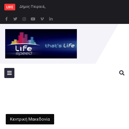
Δήμος Πειραιά : Συγκέντρωση ειδών
LIVE
Κεντρική Μακεδονία