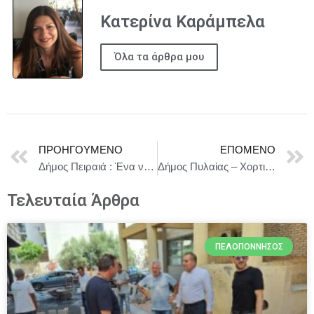
Κατερίνα Καράμπελα
Όλα τα άρθρα μου
ΠΡΟΗΓΟΎΜΕΝΟ
ΕΠΌΜΕΝΟ
Δήμος Πειραιά : Ένα νέο ηλεκτρικό απορριμματοφόρο παρέλαβε ο Δήμος Πειραιά από την Περιφέρεια Αττικής και τον ΕΔΣΝΑ
Δήμος Πυλαίας – Χορτιάτη : Ημερίδα για την ασφάλεια στο διαδίκτυο από την Αντιπεριφέρεια Ψηφιακής Διακυβέρνησης σε συνεργασία με τον Δήμο Πυλαίας – Χορτιάτη
Τελευταία Άρθρα
ΠΕΛΟΠΌΝΝΗΣΟΣ