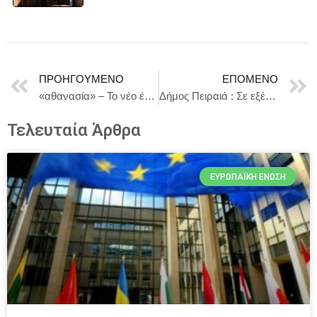
ΠΡΟΗΓΟΎΜΕΝΟ
ΕΠΌΜΕΝΟ
«αθανασία» – Το νέο έργο της Νεφέλης Μαϊστράλη, σε σκηνοθεσία Θανάση Ζερίτη, με την Έλλη Τρίγγου || Νέο Θέατρο Κατερίνα Βασιλάκου από 9/2
Δήμος Πειραιά : Σε εξέλιξη οι ασφαλτοστρώσεις του Δήμου σε κεντρικούς δρόμους του Νέου Φαλήρου
Τελευταία Άρθρα
ΕΥΡΩΠΑΪΚΉ ΈΝΩΣΗ