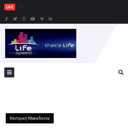
Συνελήφθησαν -3- άτομα γ
LIVE
Κεντρική Μακεδονία