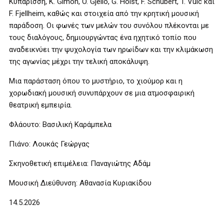
Κυπαρίσση, K. Gimon, O. Gjeilo, G. Holst, F. Schubert, T. Vulc και
F. Fjellheim, καθώς και στοιχεία από την κρητική μουσική
παράδοση. Οι φωνές των μελών του συνόλου πλέκονται με
τους διαλόγους, δημιουργώντας ένα ηχητικό τοπίο που
αναδεικνύει την ψυχολογία των ηρωίδων και την κλιμάκωση
της αγωνίας μέχρι την τελική αποκάλυψη.
Μια παράσταση όπου το μυστήριο, το χιούμορ και η
χορωδιακή μουσική συνυπάρχουν σε μια ατμοσφαιρική
θεατρική εμπειρία.
Φλάουτο: Βασιλική Καράμπελα
Πιάνο: Λουκάς Γεώργας
Σκηνοθετική επιμέλεια: Παναγιώτης Αδάμ
Μουσική Διεύθυνση: Αθανασία Κυριακίδου
14.5.2026