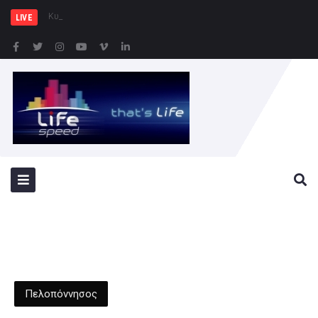
Κυρ. Μητσοτάκης: Η χώρα
LIVE
Πελοπόννησος