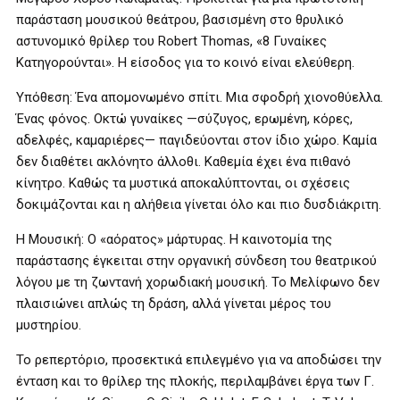
παράσταση μουσικού θεάτρου, βασισμένη στο θρυλικό
αστυνομικό θρίλερ του Robert Thomas, «8 Γυναίκες
Κατηγορούνται». Η είσοδος για το κοινό είναι ελεύθερη.
Υπόθεση: Ένα απομονωμένο σπίτι. Μια σφοδρή χιονοθύελλα.
Ένας φόνος. Οκτώ γυναίκες —σύζυγος, ερωμένη, κόρες,
αδελφές, καμαριέρες— παγιδεύονται στον ίδιο χώρο. Καμία
δεν διαθέτει ακλόνητο άλλοθι. Καθεμία έχει ένα πιθανό
κίνητρο. Καθώς τα μυστικά αποκαλύπτονται, οι σχέσεις
δοκιμάζονται και η αλήθεια γίνεται όλο και πιο δυσδιάκριτη.
Η Μουσική: Ο «αόρατος» μάρτυρας. Η καινοτομία της
παράστασης έγκειται στην οργανική σύνδεση του θεατρικού
λόγου με τη ζωντανή χορωδιακή μουσική. Το Μελίφωνο δεν
πλαισιώνει απλώς τη δράση, αλλά γίνεται μέρος του
μυστηρίου.
Το ρεπερτόριο, προσεκτικά επιλεγμένο για να αποδώσει την
ένταση και το θρίλερ της πλοκής, περιλαμβάνει έργα των Γ.