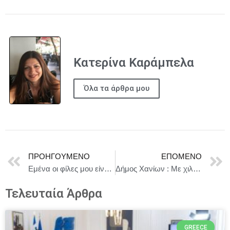
Κατερίνα Καράμπελα
Όλα τα άρθρα μου
ΠΡΟΗΓΟΎΜΕΝΟ
ΕΠΌΜΕΝΟ
Εμένα οι φίλες μου είναι μαύρα πουλιά που κάνουν κούνια στις ταράτσες μιας ετοιμόρροπης κοινωνίας… Γράφει η δημοσιογράφος Μαργαρίτα Ικαρίου
Δήμος Χανίων : Με χιλιάδες επισκέπτες & έντονο γαστρονομικό αποτύπωμα ολοκληρώθηκε το 4ο Φεστιβάλ Εναλλακτικού Τουρισμού και Εμπειριών του Δήμου
Τελευταία Άρθρα
GREECE