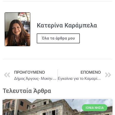
Κατερίνα Καράμπελα
Όλα τα άρθρα μου
ΠΡΟΗΓΟΎΜΕΝΟ
ΕΠΌΜΕΝΟ
Δήμος Άργους- Μυκηνών : Οι αιτήσεις εγγραφών και επανεγγραφών για Βρεφικούς, Παιδικούς & Βρεφονηπιακούς Σταθμούς ξεκινούν
Εγκαίνια για το Καμαρίνι της Αλίκης στο Δημοτικό Θέατρο Πειραιά
Τελευταία Άρθρα
ΙΌΝΙΑ ΝΗΣΙΆ