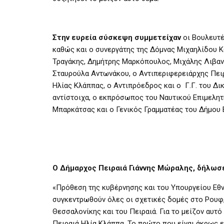
Στην ευρεία σύσκεψη συμμετείχαν
οι Βουλευτέ
καθώς και ο συνεργάτης της Δόμνας Μιχαηλίδου Κ
Τραγάκης, Δημήτρης Μαρκόπουλος, Μιχάλης Λιβανό
Σταυρούλα Αντωνάκου, ο Αντιπεριφερειάρχης Πει
Ηλίας Κλάππας, ο Αντιπρόεδρος και ο Γ.Γ. του Δ
αντίστοιχα, ο εκπρόσωπος του Ναυτικού Επιμελητ
Μπαρκάτσας και ο Γενικός Γραμματέας του Δήμου
Ο Δήμαρχος Πειραιά Γιάννης Μώραλης, δήλωσ
«Πρόθεση της κυβέρνησης και του Υπουργείου Εθνι
συγκεντρωθούν όλες οι σχετικές δομές στο Ρουφ,
Θεσσαλονίκης και του Πειραιά. Για το μείζον αυ
Πειραιά Ηλία Κλάππα. Το πρώτο που είναι άκρως ε