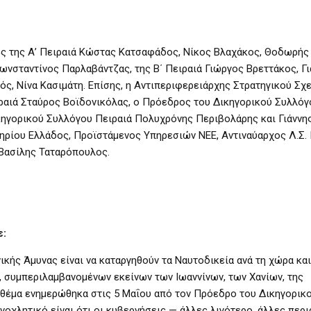
ς της Α’ Πειραιά Κώστας Κατσαφάδος, Νίκος Βλαχάκος, Θοδωρής 
ωνσταντίνος Παρλαβάντζας, της Β΄ Πειραιά Γιώργος Βρεττάκος, Γι
ς, Νίνα Κασιμάτη. Επίσης, η Αντιπεριφερειάρχης Στρατηγικού Σχ
ραιά Σταύρος Βοϊδονικόλας, ο Πρόεδρος του Δικηγορικού Συλλόγ
ικηγορικού Συλλόγου Πειραιά Πολυχρόνης Περιβολάρης και Γιάννη
ηρίου Ελλάδος, Προϊστάμενος Υπηρεσιών ΝΕΕ, Αντιναύαρχος Λ.Σ.
 Βασίλης Ταταρόπουλος.
ε:
κής Άμυνας είναι να καταργηθούν τα Ναυτοδικεία ανά τη χώρα και
 συμπεριλαμβανομένων εκείνων των Ιωαννίνων, των Χανίων, της
τό θέμα ενημερώθηκα στις 5 Μαΐου από τον Πρόεδρο του Δικηγορικ
νοχλητικό είναι ότι οι κυβερνήσεις — άλλες λιγότερο, άλλες περ