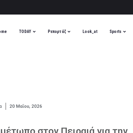
ome
TODAY
Ρεπορτάζ
Look_at
Sports
α
20 Μαΐου, 2026
 μέτωπο στον Πειραιά για την