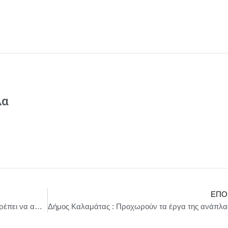
λα
ΕΠΌ
Δήμος Αθηναίων : «Η ενεργειακή μετάβαση πρέπει να αφορά πρώτα και πάνω από όλα τους ανθρώπους»