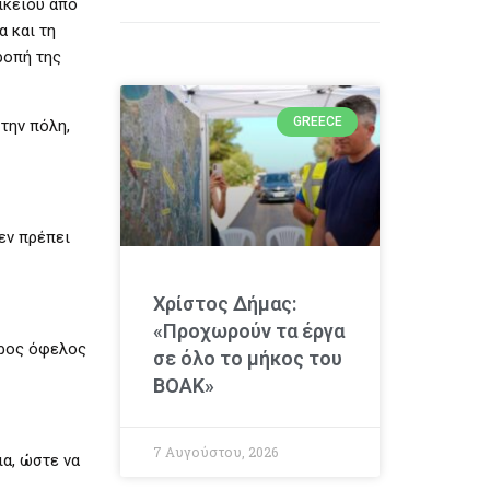
ικείου από
α και τη
ροπή της
GREECE
την πόλη,
δεν πρέπει
Χρίστος Δήμας:
«Προχωρούν τα έργα
προς όφελος
σε όλο το μήκος του
ΒΟΑΚ»
7 Αυγούστου, 2026
α, ώστε να