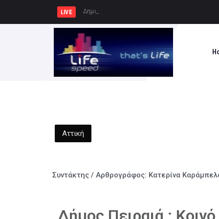
Δημιουργία Παρατηρητηρίου Έργων σ
LIVE
H
Αττική
Συντάκτης / Αρθρογράφος:
Κατερίνα Καράμπελ
Δήμος Πειραιά : Κοινό