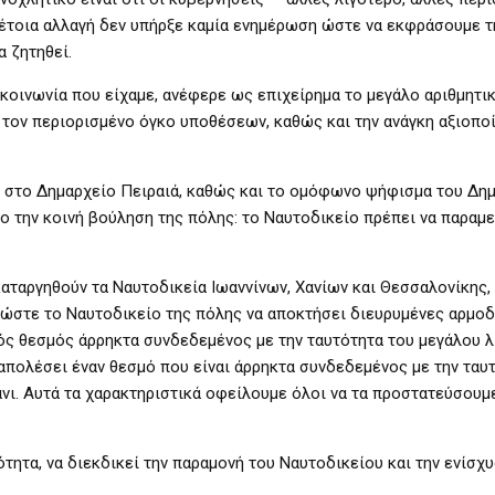
 τέτοια αλλαγή δεν υπήρξε καμία ενημέρωση ώστε να εκφράσουμε 
α ζητηθεί.
κοινωνία που είχαμε, ανέφερε ως επιχείρημα το μεγάλο αριθμητι
τον περιορισμένο όγκο υποθέσεων, καθώς και την ανάγκη αξιοπο
 στο Δημαρχείο Πειραιά, καθώς και το ομόφωνο ψήφισμα του Δη
 την κοινή βούληση της πόλης: το Ναυτοδικείο πρέπει να παραμε
αταργηθούν τα Ναυτοδικεία Ιωαννίνων, Χανίων και Θεσσαλονίκης, 
 ώστε το Ναυτοδικείο της πόλης να αποκτήσει διευρυμένες αρμοδ
κός θεσμός άρρηκτα συνδεδεμένος με την ταυτότητα του μεγάλου λ
 απολέσει έναν θεσμό που είναι άρρηκτα συνδεδεμένος με την ταυτ
μάνι. Αυτά τα χαρακτηριστικά οφείλουμε όλοι να τα προστατεύσουμ
ότητα, να διεκδικεί την παραμονή του Ναυτοδικείου και την ενίσχ