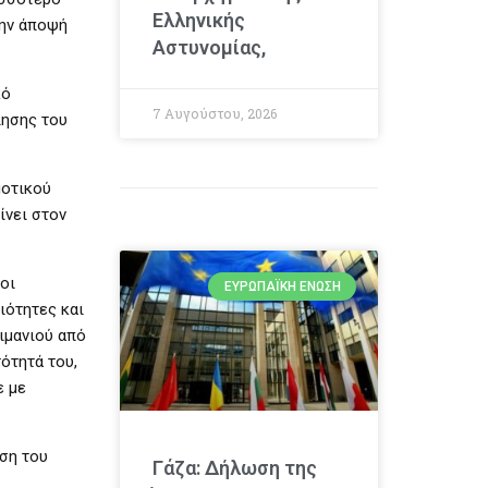
Ελληνικής
την άποψή
Αστυνομίας,
κό
7 Αυγούστου, 2026
ίησης του
μοτικού
ίνει στον
οι
ΕΥΡΩΠΑΪΚΉ ΈΝΩΣΗ
ιότητες και
ιμανιού από
ότητά του,
ε με
υση του
Γάζα: Δήλωση της