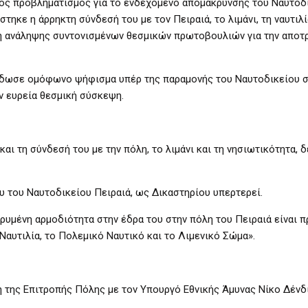
νός προβληματισμός για το ενδεχόμενο απομάκρυνσης του Ναυτοδ
τηκε η άρρηκτη σύνδεσή του με τον Πειραιά, το λιμάνι, τη ναυτιλί
η ανάληψης συντονισμένων θεσμικών πρωτοβουλιών για την αποτ
ξέδωσε ομόφωνο ψήφισμα υπέρ της παραμονής του Ναυτοδικείου σ
ν ευρεία θεσμική σύσκεψη.
και τη σύνδεσή του με την πόλη, το λιμάνι και τη νησιωτικότητα, 
ου του Ναυτοδικείου Πειραιά, ως Δικαστηρίου υπερτερεί.
υρυμένη αρμοδιότητα στην έδρα του στην πόλη του Πειραιά είναι 
 Ναυτιλία, το Πολεμικό Ναυτικό και το Λιμενικό Σώμα».
 της Επιτροπής Πόλης με τον Υπουργό Εθνικής Άμυνας Νίκο Δένδι