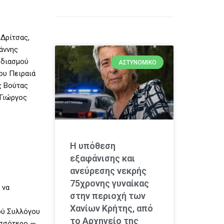
Δρίτσας,
άννης
εδιασμού
ΑΣΤΥΝΟΜΙΚΌ
ου Πειραιά
ς Βούτας
 Γιώργος
Η υπόθεση
εξαφάνισης και
ανεύρεσης νεκρής
75χρονης γυναίκας
 να
στην περιοχή των
Χανίων Κρήτης, από
ού Συλλόγου
το Αρχηγείο της
ισσότερο —