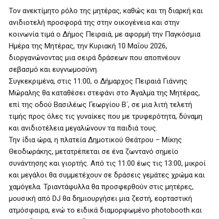
Τον ανεκτίμητο ρόλο της μητέρας, καθώς και τη διαρκή και
ανιδιοτελή προσφορά της στην οικογένεια και στην
κοινωνία τιμά ο Δήμος Πειραιά, με αφορμή την Παγκόσμια
Ημέρα της Μητέρας, την Κυριακή 10 Μαΐου 2026,
διοργανώνοντας μια σειρά δράσεων που αποπνέουν
σεβασμό και ευγνωμοσύνη.
Συγκεκριμένα, στις 11:00, ο Δήμαρχος Πειραιά Γιάννης
Μώραλης θα καταθέσει στεφάνι στο Άγαλμα της Μητέρας,
επί της οδού Βασιλέως Γεωργίου Β΄, σε μια λιτή τελετή
τιμής προς όλες τις γυναίκες που με τρυφερότητα, δύναμη
και ανιδιοτέλεια μεγαλώνουν τα παιδιά τους.
Την ίδια ώρα, η πλατεία Δημοτικού Θεάτρου – Μίκης
Θεοδωράκης, μετατρέπεται σε ένα ζωντανό σημείο
συνάντησης και γιορτής. Από τις 11:00 έως τις 13:00, μικροί
και μεγάλοι θα συμμετέχουν σε δράσεις γεμάτες χρώμα και
χαμόγελα. Τριαντάφυλλα θα προσφερθούν στις μητέρες,
μουσική από DJ θα δημιουργήσει μια ζεστή, εορταστική
ατμόσφαιρα, ενώ το ειδικά διαμορφωμένο photobooth και