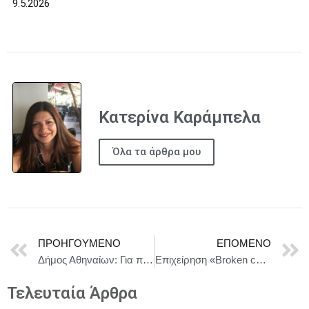
9.5.2026
Κατερίνα Καράμπελα
Όλα τα άρθρα μου
ΠΡΟΗΓΟΎΜΕΝΟ
ΕΠΌΜΕΝΟ
Δήμος Αθηναίων: Για πρώτη φορά στην Ελλάδα το ετήσιο συνέδριο της Παγκόσμιας Ομοσπονδίας Ποδηλασίας
Επιχείρηση «Broken chain» για την καταπολέμηση της πορνογραφίας ανηλίκων μέσω διαδικτύου
Τελευταία Άρθρα