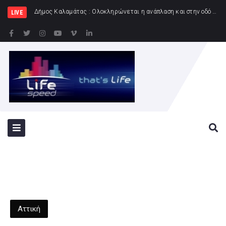
Δήμος Καλαμάτας : Ολοκληρώνεται η ανάπλαση και στην οδό Ψάλτη
LIVE
Αττική