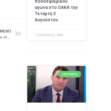
ποδοσφαιρικού
αγώνα στο ΟΑΚΑ την
Τετάρτη 5
Αυγούστου
ΜΕΝΟ
7 Αυγούστου, 2026
Δήμος Ξάνθης : Συνάντηση εργασίας του Δημάρχου με στελέχη του Υπουργείου Μεταφορών για την τουριστική αναβίωση της γραμμής Τοξότες – Σταυρούπολη – Παρανέστι
ΕΛΕΎΘΕΡΟ