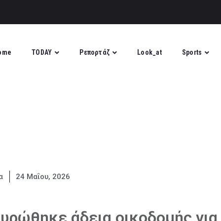
ome
TODAY
Ρεπορτάζ
Look_at
Sports
α
24 Μαΐου, 2026
υρώθηκε άδεια οικοδομής για