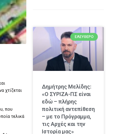
ΕΛΕΎΘΕΡΟ
και
Δημήτρης Μελίδης:
α χτίζεται
«Ο ΣΥΡΙΖΑ-ΠΣ είναι
εδώ – πλήρης
πολιτική αντεπίθεση
υ, που
– με το Πρόγραμμα,
οποία τελικά
τις Αρχές και την
Ιστορία μας»