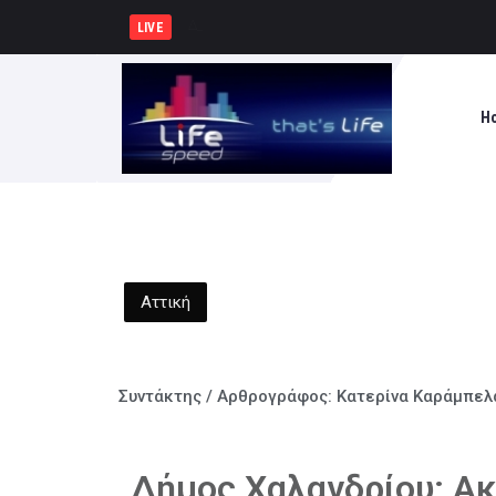
Δημήτρης Μελίδης: «Ο ΣΥΡΙΖΑ-ΠΣ ε
LIVE
H
Αττική
Συντάκτης / Αρθρογράφος:
Κατερίνα Καράμπελ
Δήμος Χαλανδρίου: Ακ