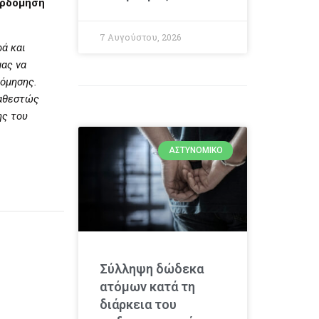
ερδόμηση
7 Αυγούστου, 2026
ά και
μας να
όμησης.
καθεστώς
ης του
ΑΣΤΥΝΟΜΙΚΌ
Σύλληψη δώδεκα
ατόμων κατά τη
διάρκεια του