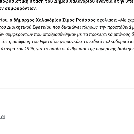
αποφασιστική στάση του Δήμου Χαλανδρίου ενάντια στην υπ
ών συμφερόντων.
είου,
ο δήμαρχος Χαλανδρίου Σίμος Ρούσσος
σχολίασε: «
Με χαρ
του Διοικητικού Εφετείου που δικαιώνει πλήρως την προσπάθειά 
ών συμφερόντων που αποθρασύνθηκαν με τα προκλητικά μπόνους δ
ός ότι η απόφαση του Εφετείου μνημονεύει το ειδικό πολεοδομικό 
άταγμα του 1995, για το οποίο οι άνθρωποι της σημερινής διοίκησ
λα