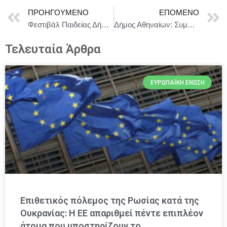
ΠΡΟΗΓΟΎΜΕΝΟ
ΕΠΌΜΕΝΟ
Φεστιβάλ Παιδείας Δήμου Αμπελοκήπων-Μενεμένης: «Ταξιδεύοντας με τις μελωδίες των ματιών»
Δήμος Αθηναίων: Συμφωνία για ρύθμιση της κυκλοφορίας των πατινιών στους δρόμους της Αθήνας
Τελευταία Άρθρα
ΕΥΡΩΠΑΪΚΉ ΈΝΩΣΗ
Επιθετικός πόλεμος της Ρωσίας κατά της
Ουκρανίας: Η ΕΕ απαριθμεί πέντε επιπλέον
άτομα που υποστηρίζουν το