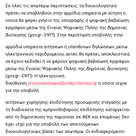
Σε όλες τις ανωτέρω περιπτώσεις, τα δικαιολογητικά
πρέπει να υποβληθούν στην αρμόδια υπηρεσία με αίτηση η
οποία θα φέρει γνήσιο της υπογραφής ή ψηφιακή βεβαίωση
εγγράφου μέσω της Ενιαίας Ψηφιακής Πύλης της Δημόσιας
Διοίκησης (gov.gr- ΕΨΠ). Στην περίπτωση υποβολής στην
αρμόδια υπηρεσία αιτήσεων ή υπεύθυνων δηλώσεων, μέσω
ηλεκτρονικού ταχυδρομείου, αυτές θα πρέπει, αποκλειστικά,
να έχουν εκδοθεί ή να φέρουν ψηφιακή βεβαίωση εγγράφου
μέσω της Ενιαίας Ψηφιακής Πύλης της Δημόσιας Διοίκησης
(gov.gr- ΕΨΠ). Η ηλεκτρονική
διεύθυνση
prosorinistegasi@civilprotection.gr
η οποία ίσχυε
για την υποβολή
αιτήσεων χορήγησης επιδότησης προσωρινής στέγασης με
τη διαδικασία της εμπροσθοβαρούς επιδότησης καταργείται
από τη δημοσίευση της παρούσας σε ΦΕΚ και επομένως δεν
έχει ισχύ για την υποβολή των απαιτούμενων
δικαιολογητικών, βάσει των ανωτέρω. Οι ενδιαφερόμενοι