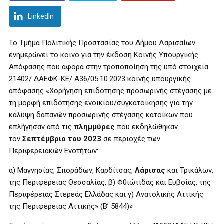
LinkedIn
Το Τμήμα Πολιτικής Προστασίας του Δήμου Λαρισαίων
ενημερώνει το κοινό για την έκδοση Κοινής Υπουργικής
Απόφασης που αφορά στην τροποποίηση της υπό στοιχεία
21402/ ΔΑΕΦΚ-ΚΕ/ Α36/05.10.2023 κοινής υπουργικής
απόφασης «Χορήγηση επιδότησης προσωρινής στέγασης με
τη μορφή επιδότησης ενοικίου/συγκατοίκησης για την
κάλυψη δαπανών προσωρινής στέγασης κατοίκων που
επλήγησαν από τις
πλημμύρες
που εκδηλώθηκαν
τον
Σεπτέμβριο του 2023
σε περιοχές των
Περιφερειακών Ενοτήτων:
α) Μαγνησίας, Σποράδων, Καρδίτσας,
Λάρισας
και Τρικάλων,
της Περιφέρειας Θεσσαλίας, β) Φθιώτιδας και Ευβοίας, της
Περιφέρειας Στερεάς Ελλάδας και γ) Ανατολικής Αττικής
της Περιφέρειας Αττικής» (Β’ 5844)»