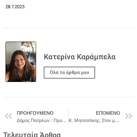
28.7.2025
Κατερίνα Καράμπελα
Όλα τα άρθρα μου
ΠΡΟΗΓΟΎΜΕΝΟ
ΕΠΌΜΕΝΟ
Δήμος Πατρέων : Προτεραιότητά μας οι ανάγκες του λαού και της νεολαίας μας
Κ. Μητσοτάκης: Στον μηχανισμό SAFE η Ελλάδα
Τελευταία Άρθρα