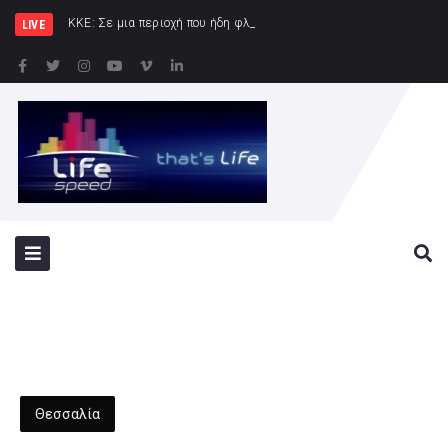
ΚΚΕ: Σε μια περιοχή που ήδη φλέγεται το «αμυντικό» σύμφωνο
LIVE
Θεσσαλία