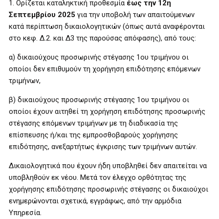
1. Ορίζεται καταληκτική προθεσμία
έως την 12η
Σεπτεμβρίου 2025
για την υποβολή των απαιτούμενων
κατά περίπτωση δικαιολογητικών (όπως αυτά αναφέρονται
στο κεφ. Δ.2. και Δ3 της παρούσας απόφασης), από τους:
α) δικαιούχους προσωρινής στέγασης 1ου τριμήνου οι
οποίοι δεν επιθυμούν τη χορήγηση επιδότησης επόμενων
τριμήνων,
β) δικαιούχους προσωρινής στέγασης 1ου τριμήνου οι
οποίοι έχουν αιτηθεί τη χορήγηση επιδότησης προσωρινής
στέγασης επόμενων τριμήνων με τη διαδικασία της
επίσπευσης ή/και της εμπροσθοβαρούς χορήγησης
επιδότησης, ανεξαρτήτως έγκρισης των τριμήνων αυτών.
Δικαιολογητικά που έχουν ήδη υποβληθεί δεν απαιτείται να
υποβληθούν εκ νέου. Μετά τον έλεγχο ορθότητας της
χορήγησης επιδότησης προσωρινής στέγασης οι δικαιούχοι
ενημερώνονται σχετικά, εγγράφως, από την αρμόδια
Υπηρεσία.