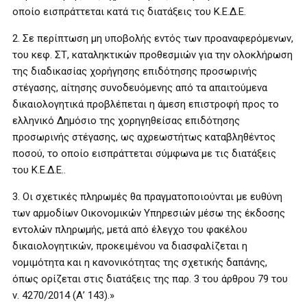
οποίο εισπράττεται κατά τις διατάξεις του Κ.Ε.Δ.Ε.
2. Σε περίπτωση μη υποβολής εντός των προαναφερόμενων,
του κεφ. ΣΤ, καταληκτικών προθεσμιών για την ολοκλήρωση
της διαδικασίας χορήγησης επιδότησης προσωρινής
στέγασης, αίτησης συνοδευόμενης από τα απαιτούμενα
δικαιολογητικά προβλέπεται η άμεση επιστροφή προς το
ελληνικό Δημόσιο της χορηγηθείσας επιδότησης
προσωρινής στέγασης, ως αχρεωστήτως καταβληθέντος
ποσού, το οποίο εισπράττεται σύμφωνα με τις διατάξεις
του Κ.Ε.Δ.Ε..
3. Οι σχετικές πληρωμές θα πραγματοποιούνται με ευθύνη
των αρμοδίων Οικονομικών Υπηρεσιών μέσω της έκδοσης
εντολών πληρωμής, μετά από έλεγχο του φακέλου
δικαιολογητικών, προκειμένου να διασφαλίζεται η
νομιμότητα και η κανονικότητας της σχετικής δαπάνης,
όπως ορίζεται στις διατάξεις της παρ. 3 του άρθρου 79 του
ν. 4270/2014 (Α’ 143).»