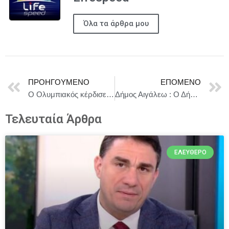
Όλα τα άρθρα μου
ΠΡΟΗΓΟΎΜΕΝΟ
ΕΠΌΜΕΝΟ
Ο Ολυμπιακός κέρδισε με 102-87 τον Προμηθέα μένοντας αήττητος στο πρωτάθλημα.
Δήμος Αιγάλεω : Ο Δήμος συνεχίζει τη Δωρεάν Νομική Πληροφόρηση & Συμβουλευτική για τους πολίτες
Τελευταία Άρθρα
ΕΛΕΎΘΕΡΟ