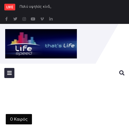
Πολύ υψηλός κίνδυνος πυρκαγιάς (κατηγορί
LIVE
Ο Καιρός