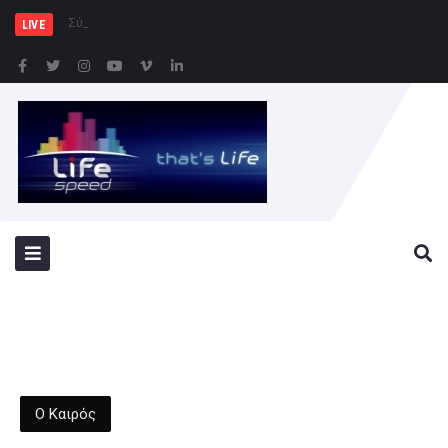
Σύλληψη δώδεκα ατόμων
LIVE
Ο Καιρός