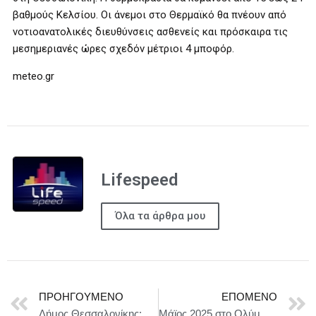
βαθμούς Κελσίου. Οι άνεμοι στο Θερμαϊκό θα πνέουν από
νοτιοανατολικές διευθύνσεις ασθενείς και πρόσκαιρα τις
μεσημεριανές ώρες σχεδόν μέτριοι 4 μποφόρ.
meteo.gr
Lifespeed
Όλα τα άρθρα μου
ΠΡΟΗΓΟΎΜΕΝΟ
ΕΠΌΜΕΝΟ
Δήμος Θεσσαλονίκης: Πρόσληψη προσωπικού στα Κέντρα Ημερήσιας Φροντίδας Ηλικιωμένων
Μάϊος 2025 στο Ολύμπια, Δημοτικό Μουσικό Θέατρο -Ιστορία Χορού – Κεφάλαιο 1 «Ραλλού Μάνου» του Γιάννη Νικολαϊδη Πέμπτη 8 – Σάββατο 10 Μαΐου