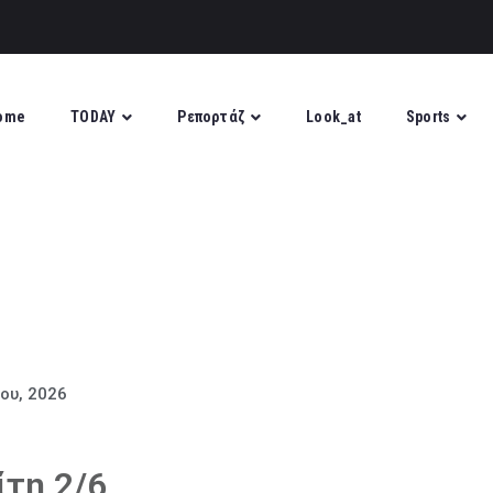
ome
TODAY
Ρεπορτάζ
Look_at
Sports
ίου, 2026
ίτη 2/6