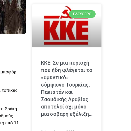
ΕΛΕΎΘΕΡΟ
ΚΚΕ: Σε μια περιοχή
που ήδη φλέγεται το
5 μποφόρ
«αμυντικό»
σύμφωνο Τουρκίας,
ι τοπικές
Πακιστάν και
Σαουδικής Αραβίας
αποτελεί όχι μόνο
τη Θράκη
μια σοβαρή εξέλιξη…
βαθμούς
τη από 11