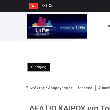
ΚΚΕ: Σε μια περιοχή που ήδη φλέγετ
LIVE
H
Ο Καιρός
Συντάκτης / Αρθρογράφος:
Lifespeed
2 Ιουν
ΔΕΛΤΙΟ ΚΑΙΡΟΥ για Τρ