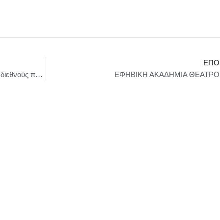
ΕΠΌ
Δήμος Καστοριάς : Η Καστοριά στο επίκεντρο διεθνούς προβολής μέσω του εθνικού διαγωνισμού ομορφιάς «Miss Albania 2026»
ΕΦΗΒΙΚΗ ΑΚΑΔΗΜΙΑ ΘΕΑΤΡΟΥ