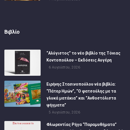
Βιβλίο
“Αλύγιστος” το νέο βιβλίο της Τόνιας
Κοντοπούλου – Εκδόσεις Αυγέρη
6 Αυγούστου, 2026
Ειρήνης Στασινοπούλου νέα βιβλία:
“Πάτερ Ημών”, “Ο φατσούλης με τα
γλυκά ματάκια” και “Ανθοστόλιστα
ψήγματα”
5 Αυγούστου, 2026
Φλωρεντίας Ρήγα “Παραμυθήματα”