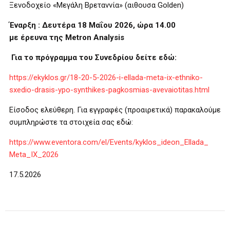
Ξενοδοχείο «Μεγάλη Βρεταννία» (αιθουσα Golden)
Έναρξη : Δευτέρα 18 Μαΐου 2026, ώρα 14.00
με έρευνα της Metron Analysis
Για το πρόγραμμα του Συνεδρίου δείτε εδώ:
https://ekyklos.gr/18-20-5-
2026-i-ellada-meta-ix-ethniko-
sxedio-drasis-ypo-synthikes-
pagkosmias-avevaiotitas.html
Είσοδος ελεύθερη. Για εγγραφές (προαιρετικά) παρακαλούμε
συμπληρώστε τα στοιχεία σας εδώ:
https://www.eventora.com/el/
Events/kyklos_ideon_Ellada_
Meta_IX_2026
17.5.2026