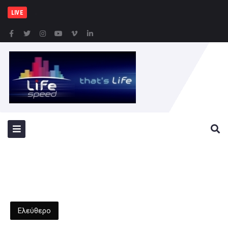
Δήμος Πειραιά : Συγκέ
LIVE
Ελεύθερο