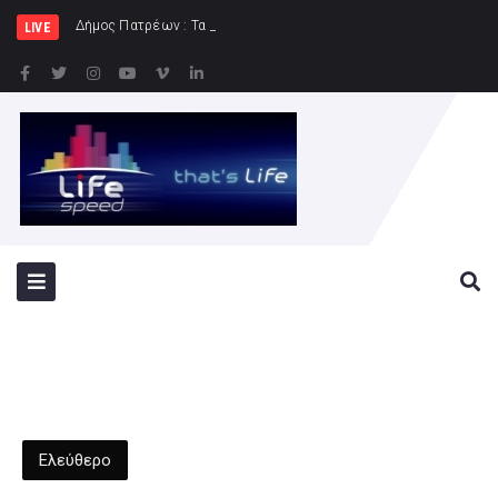
Δήμος Πατρέων : Τα παιδιά των Ημερήσιω
LIVE
Ελεύθερο