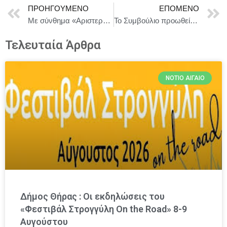
ΠΡΟΗΓΟΎΜΕΝΟ
ΕΠΌΜΕΝΟ
Με σύνθημα «Αριστερά είναι εδώ» η κεντρική εκδήλωση της παράταξης ΜέΡΑ25 Ενωτική Αριστερά
Το Συμβούλιο προωθεί την εφαρμογή του νέου σχεδίου δράσης της ΕΕ κατά της εμπορίας ναρκωτικών
Τελευταία Άρθρα
ΝΌΤΙΟ ΑΙΓΑΊΟ
Δήμος Θήρας : Οι εκδηλώσεις του
«Φεστιβάλ Στρογγύλη On the Road» 8-9
Αυγούστου