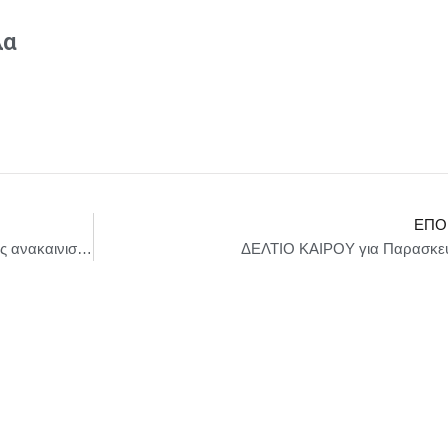
λα
ΕΠΌ
Παρουσία ΥΕΘΑ Νίκου Δένδια στα εγκαίνια της ανακαινισμένης Πτέρυγας Βραχείας Νοσηλείας του 4ου ορόφου του ΝΝΑ
ΔΕΛΤΙΟ ΚΑΙΡΟΥ για Παρασκευ