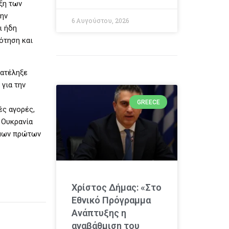
ξη των
την
6 Αυγούστου, 2026
ι ήδη
ότηση και
κατέληξε
για την
GREECE
ές αγορές,
 Ουκρανία
σιμων πρώτων
Χρίστος Δήμας: «Στο
Εθνικό Πρόγραμμα
Ανάπτυξης η
αναβάθμιση του