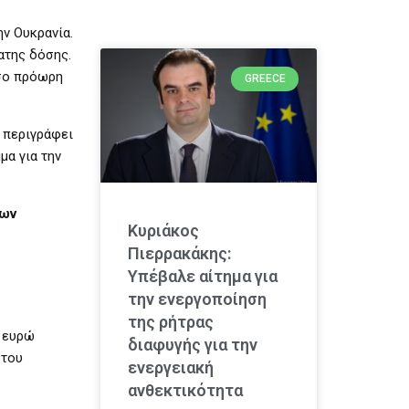
ην Ουκρανία.
ατης δόσης.
όσο πρόωρη
GREECE
 περιγράφει
μα για την
ίων
Κυριάκος
Πιερρακάκης:
Υπέβαλε αίτημα για
την ενεργοποίηση
της ρήτρας
α ευρώ
διαφυγής για την
 του
ενεργειακή
ανθεκτικότητα