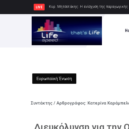
Κυρ. Μητσοτάκης: Η χώ
LIVE
H
Ευρωπαϊκή Ένωση
Συντάκτης / Αρθρογράφος:
Κατερίνα Καράμπελ
Διευκόλυνση για την Ο