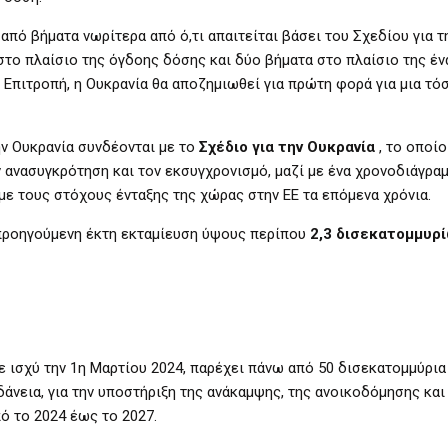
από βήματα νωρίτερα από ό,τι απαιτείται βάσει του Σχεδίου για τ
στο πλαίσιο της όγδοης δόσης και δύο βήματα στο πλαίσιο της έν
 Επιτροπή, η Ουκρανία θα αποζημιωθεί για πρώτη φορά για μια τ
ην Ουκρανία συνδέονται με το
Σχέδιο για την Ουκρανία
, το οποίο
ν ανασυγκρότηση και τον εκσυγχρονισμό, μαζί με ένα χρονοδιάγραμ
ε τους στόχους ένταξης της χώρας στην ΕΕ τα επόμενα χρόνια.
 προηγούμενη έκτη εκταμίευση ύψους περίπου
2,3 δισεκατομμυρ
σε ισχύ την 1η Μαρτίου 2024, παρέχει πάνω από 50 δισεκατομμύρι
άνεια, για την υποστήριξη της ανάκαμψης, της ανοικοδόμησης και
ό το 2024 έως το 2027.