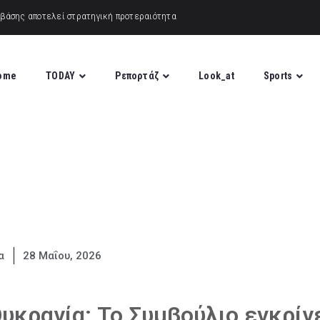
ome
TODAY
Ρεπορτάζ
Look_at
Sports
α
28 Μαΐου, 2026
υκρανία: Το Συμβούλιο εγκρίν