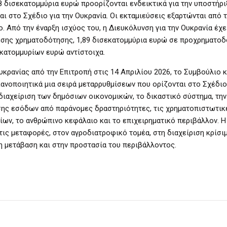
8 δισεκατομμύρια ευρώ προορίζονται ενδεικτικά για την υποστήρι
 στο Σχέδιο για την Ουκρανία. Οι εκταμιεύσεις εξαρτώνται από 
 Από την έναρξη ισχύος του, η Διευκόλυνση για την Ουκρανία έχε
εσης χρηματοδότησης, 1,89 δισεκατομμύρια ευρώ σε προχρηματοδ
δισεκατομμυρίων ευρώ αντίστοιχα.
κρανίας από την Επιτροπή στις 14 Απριλίου 2026, το Συμβούλιο 
κανοποιητικά μια σειρά μεταρρυθμίσεων που ορίζονται στο Σχέδιο 
διαχείριση των δημόσιων οικονομικών, το δικαστικό σύστημα, την
σης εσόδων από παράνομες δραστηριότητες, τις χρηματοπιστωτικ
ίων, το ανθρώπινο κεφάλαιο και το επιχειρηματικό περιβάλλον. Η
στις μεταφορές, στον αγροδιατροφικό τομέα, στη διαχείριση κρί
η μετάβαση και στην προστασία του περιβάλλοντος.