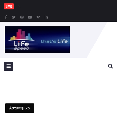
Δήμος Πειραιά : Συγκέ
LIVE
Αστυνομικό