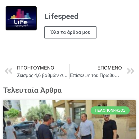
Lifespeed
Όλα τα άρθρα μου
ΠΡΟΗΓΟΎΜΕΝΟ
ΕΠΌΜΕΝΟ
Σεισμός 4,6 βαθμών στον θαλάσσιο χώρο μεταξύ Αμοργού και Σαντορίνης
Επίσκεψη του Πρωθυπουργού Κυριάκου Μητσοτάκη στο νέο αεροπλάνο διακομιδών του ΕΚΑΒ, δωρεά του ΙΣΝ
Τελευταία Άρθρα
ΠΕΛΟΠΌΝΝΗΣΟΣ