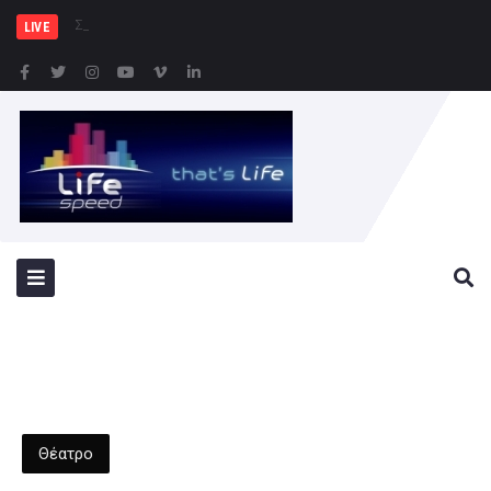
Συνελήφθησαν 2 άτομα γ
LIVE
Θέατρο