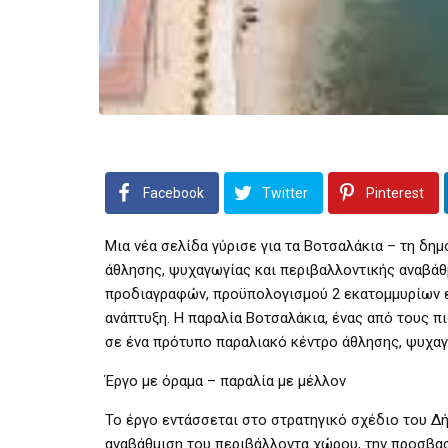
Facebook
Twitter
Pinterest
Μια νέα σελίδα γύρισε για τα Βοτσαλάκια – τη δ
άθλησης, ψυχαγωγίας και περιβαλλοντικής αναβάθ
προδιαγραφών, προϋπολογισμού 2 εκατομμυρίων ευ
ανάπτυξη. Η παραλία Βοτσαλάκια, ένας από τους 
σε ένα πρότυπο παραλιακό κέντρο άθλησης, ψυχαγ
Έργο με όραμα – παραλία με μέλλον
Το έργο εντάσσεται στο στρατηγικό σχέδιο του Δή
αναβάθμιση του περιβάλλοντα χώρου, την προσβασ