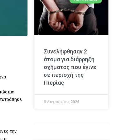
Συνελήφθησαν 2
άτομα για διάρρηξη
οχήματος που έγινε
σε περιοχή της
ήνα
Πιερίας
βιώσιμη
ετατράπηκε
8 Αυγούστου, 2026
ονες την
στα