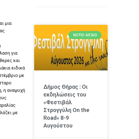
αι μια
ίας
ΝΌΤΙΟ ΑΙΓΑΊΟ
ι
λαση για
θερες και
λάκια ειδικά
πτέμβριο με
ύτταρο
Δήμος Θήρας : Οι
η, η αναψυχή
εκδηλώσεις του
ους
«Φεστιβάλ
αραλίας
Στρογγύλη On the
λάζει με
Road» 8-9
Αυγούστου