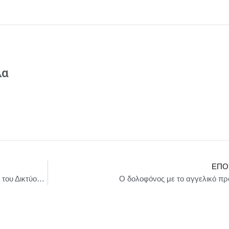
λα
ΕΠΌ
Δήμος Θεσσαλονίκης : H Εθνική Συνδιάσκεψη του Δικτύου Φοιτητών Erasmus στο Δημαρχείο Θεσσαλονίκης
Ο δολοφόνος με το αγγελικό π