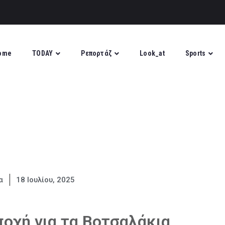
ome
TODAY
Ρεπορτάζ
Look_at
Sports
α
18 Ιουλίου, 2025
ποχή για τα Βοτσαλάκια