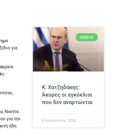
GREECE
τημα
ίδιο για
 ακραία
κές
Κ. Χατζηδάκης:
ότητας,
Άκυρες οι εγκύκλιοι
που δεν αναρτώνται
α, Νικήτα
ου για την
8 Αυγούστου, 2026
αυτή ήδη