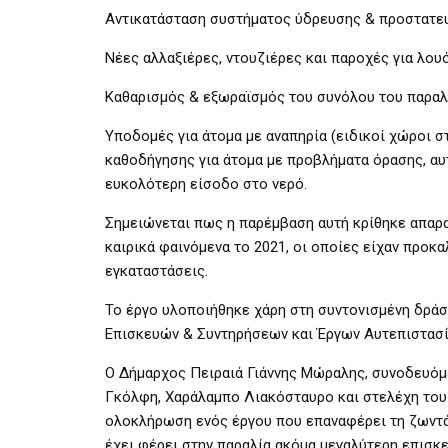
Αντικατάσταση συστήματος ύδρευσης & προστατευτ
Νέες αλλαξιέρες, ντουζιέρες και παροχές για λο
Καθαρισμός & εξωραϊσμός του συνόλου του παρα
Υποδομές για άτομα με αναπηρία (ειδικοί χώροι σ
καθοδήγησης για άτομα με προβλήματα όρασης, αυ
ευκολότερη είσοδο στο νερό.
Σημειώνεται πως η παρέμβαση αυτή κρίθηκε απαραί
καιρικά φαινόμενα το 2021, οι οποίες είχαν προ
εγκαταστάσεις.
Το έργο υλοποιήθηκε χάρη στη συντονισμένη δρά
Επισκευών & Συντηρήσεων και Έργων Αυτεπιστασί
Ο Δήμαρχος Πειραιά Γιάννης Μώραλης, συνοδευόμ
Γκόλφη, Χαράλαμπο Λιακόσταυρο και στελέχη του 
ολοκλήρωση ενός έργου που επαναφέρει τη ζωντάν
έχει φέρει στην παραλία ακόμα μεγαλύτερη επισκ