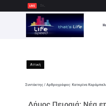
Συνελήφθησαν 2 άτομα για διάρ
LIVE
H
Αττική
Συντάκτης / Αρθρογράφος:
Κατερίνα Καράμπελ
Δήμος Πειραιά: Νέα ε