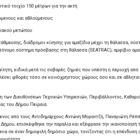
ικό τοιχίο 150 μέτρων για την ακτή
υόμενους και αθλούμενους
λιακού μετώπου
τάθμευσης, διάδρομοι κίνησης για αμαξίδια μέχρι τη θάλασσα, σύσ
τόνομο σύστημα πρόσβασης στη θάλασσα (SEATRAC), αμφίβιο αμαξ
τητη, ειδικά μετά τις σοβαρές ζημιές που υπέστη η περιοχή από
καλέσει φθορές τόσο σε κοινόχρηστους χώρους όσο και σε αθλητι
ση των Διευθύνσεων Τεχνικών Υπηρεσιών, Περιβάλλοντος, Καθαρι
ας του Δήμου Πειραιά.
ενος από τους Αντιδημάρχους Αντώνη Μοραντζή, Παναγιώτη Ρέππ
Δήμου, επισκέφθηκε την παραλία και εξέφρασε την ικανοποίησή τ
ια σε έναν δημοφιλή δημόσιο χώρο, τονίζοντας ότι η επένδυση 
εψιμότητα.