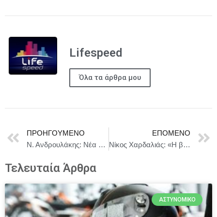
Lifespeed
Όλα τα άρθρα μου
ΠΡΟΗΓΟΎΜΕΝΟ
ΕΠΌΜΕΝΟ
Ν. Ανδρουλάκης: Νέα αρχή για τη χώρα με παλιές πρακτικές και νοοτροπίες δεν γίνεται
Νίκος Χαρδαλιάς: «Η βιώσιμη ανάπτυξη αποτελεί στρατηγική επιλογή μας, το αποδεικνύουμε καθημερινά με έργα που υλοποιούνται σε όλο το Λεκανοπέδιο»
Τελευταία Άρθρα
ΑΣΤΥΝΟΜΙΚΌ