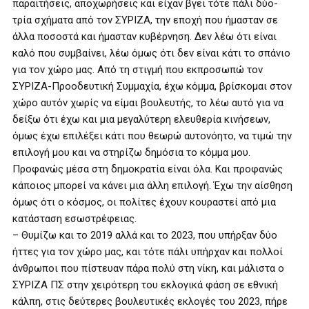
παραιτήσεις, αποχωρήσεις και είχαν βγει τότε πάλι δύο-
τρία σχήματα από τον ΣΥΡΙΖΑ, την εποχή που ήμασταν σε
άλλα ποσοστά και ήμασταν κυβέρνηση. Δεν λέω ότι είναι
καλό που συμβαίνει, λέω όμως ότι δεν είναι κάτι το σπάνιο
για τον χώρο μας. Από τη στιγμή που εκπροσωπώ τον
ΣΥΡΙΖΑ-Προοδευτική Συμμαχία, έχω κόμμα, βρίσκομαι στον
χώρο αυτόν χωρίς να είμαι βουλευτής, το λέω αυτό για να
δείξω ότι έχω και μια μεγαλύτερη ελευθερία κινήσεων,
όμως έχω επιλέξει κάτι που θεωρώ αυτονόητο, να τιμώ την
επιλογή μου και να στηρίζω δημόσια το κόμμα μου.
Προφανώς μέσα στη δημοκρατία είναι όλα. Και προφανώς
κάποιος μπορεί να κάνει μια άλλη επιλογή. Έχω την αίσθηση
όμως ότι ο κόσμος, οι πολίτες έχουν κουραστεί από μια
κατάσταση εσωστρέφειας.
– Θυμίζω και το 2019 αλλά και το 2023, που υπήρξαν δύο
ήττες για τον χώρο μας, και τότε πάλι υπήρχαν και πολλοί
άνθρωποι που πίστευαν πάρα πολύ στη νίκη, και μάλιστα ο
ΣΥΡΙΖΑ ΠΣ στην χειρότερη του εκλογικά φάση σε εθνική
κάλπη, στις δεύτερες βουλευτικές εκλογές του 2023, πήρε