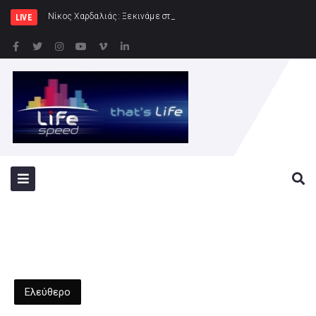
Νίκος Χαρδαλιάς: Ξεκινάμε στην Ηλιούπολη την κατασκευή
LIVE
Ελεύθερο