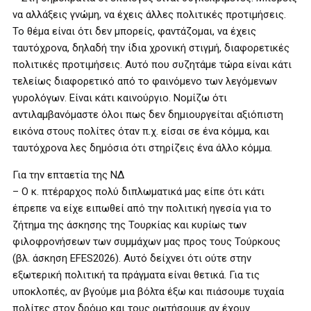
να αλλάξεις γνώμη, να έχεις άλλες πολιτικές προτιμήσεις.
Το θέμα είναι ότι δεν μπορείς, φαντάζομαι, να έχεις
ταυτόχρονα, δηλαδή την ίδια χρονική στιγμή, διαφορετικές
πολιτικές προτιμήσεις. Αυτό που συζητάμε τώρα είναι κάτι
τελείως διαφορετικό από το φαινόμενο των λεγόμενων
γυρολόγων. Είναι κάτι καινούργιο. Νομίζω ότι
αντιλαμβανόμαστε όλοι πως δεν δημιουργείται αξιόπιστη
εικόνα στους πολίτες όταν π.χ. είσαι σε ένα κόμμα, και
ταυτόχρονα λες δημόσια ότι στηρίζεις ένα άλλο κόμμα.
Για την επταετία της ΝΔ
– Ο κ. πτέραρχος πολύ διπλωματικά μας είπε ότι κάτι
έπρεπε να είχε ειπωθεί από την πολιτική ηγεσία για το
ζήτημα της άσκησης της Τουρκίας και κυρίως των
φιλοφρονήσεων των συμμάχων μας προς τους Τούρκους
(βλ. άσκηση EFES2026). Αυτό δείχνει ότι ούτε στην
εξωτερική πολιτική τα πράγματα είναι θετικά. Για τις
υποκλοπές, αν βγούμε μια βόλτα έξω και πιάσουμε τυχαία
πολίτες στον δρόμο και τους ρωτήσουμε αν έχουν