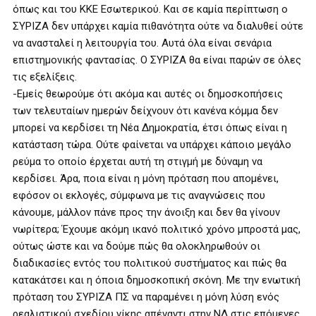
όπως και του ΚΚΕ Εσωτερικού. Και σε καμία περίπτωση ο
ΣΥΡΙΖΑ δεν υπάρχει καμία πιθανότητα ούτε να διαλυθεί ούτε
να ανασταλεί η λειτουργία του. Αυτά όλα είναι σενάρια
επιστημονικής φαντασίας. Ο ΣΥΡΙΖΑ θα είναι παρών σε όλες
τις εξελίξεις.
-Εμείς θεωρούμε ότι ακόμα και αυτές οι δημοσκοπήσεις
των τελευταίων ημερών δείχνουν ότι κανένα κόμμα δεν
μπορεί να κερδίσει τη Νέα Δημοκρατία, έτσι όπως είναι η
κατάσταση τώρα. Ούτε φαίνεται να υπάρχει κάποιο μεγάλο
ρεύμα το οποίο έρχεται αυτή τη στιγμή με δύναμη να
κερδίσει. Άρα, ποια είναι η μόνη πρόταση που απομένει,
εφόσον οι εκλογές, σύμφωνα με τις αναγνώσεις που
κάνουμε, μάλλον πάνε προς την άνοιξη και δεν θα γίνουν
νωρίτερα; Έχουμε ακόμη ικανό πολιτικό χρόνο μπροστά μας,
ούτως ώστε και να δούμε πώς θα ολοκληρωθούν οι
διαδικασίες εντός του πολιτικού συστήματος και πώς θα
κατακάτσει και η όποια δημοσκοπική σκόνη. Με την ενωτική
πρόταση του ΣΥΡΙΖΑ ΠΣ να παραμένει η μόνη λύση ενός
ρεαλιστικού σχεδίου νίκης απέναντι στην ΝΔ στις επόμενες