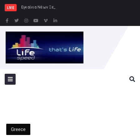
Εγκαίνια Νέων Ξενώνων στη ν. Ρω
LIVE
Greece