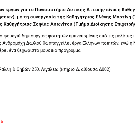
ν έργων για το Πανεπιστήμιο Δυτικής Αττικής είναι η Καθη
ήσεων), με τη συνεργασία της Καθηγήτριας Ελένης Μαρτίνη 
ης Καθηγήτριας Σοφίας Ασωνίτου (Τμήμα Διοίκησης Επιχειρή
το φουαγιέ δημιουργίες φοιτητών εμπνευσμένες από τις μελέτες
ς Ανδρομάχη Δαυλού θα απαγγείλει έργα Ελλήνων ποιητών, ενώ η 
ρει ένα ξεχωριστό μουσικό πρόγραμμα.
άλλη & Θηβών 250, Αιγάλεω (κτήριο Δ, αίθουσα Δ002)
ώ.