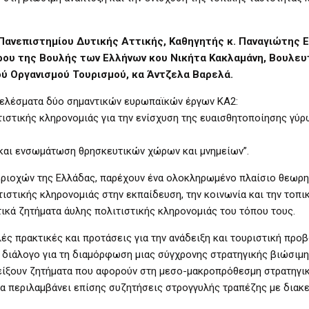
Πανεπιστημίου Δυτικής Αττικής, Καθηγητής κ. Παναγιώτης Ε.
ου της Βουλής των Ελλήνων κου Νικήτα Κακλαμάνη, Βουλευ
ού Οργανισμού Τουρισμού, κα Άντζελα Βαρελά.
τελέσματα δύο σημαντικών ευρωπαϊκών έργων ΚΑ2:
ιτιστικής κληρονομιάς για την ενίσχυση της ευαισθητοποίησης γύρ
 και ενσωμάτωση θρησκευτικών χώρων και μνημείων”.
εριοχών της Ελλάδας, παρέχουν ένα ολοκληρωμένο πλαίσιο θεωρη
ιστικής κληρονομιάς στην εκπαίδευση, την κοινωνία και την τοπι
ικά ζητήματα άυλης πολιτιστικής κληρονομιάς του τόπου τους.
ς πρακτικές και προτάσεις για την ανάδειξη και τουριστική προ
 διάλογο για τη διαμόρφωση μιας σύγχρονης στρατηγικής βιώσιμ
δείξουν ζητήματα που αφορούν στη μεσο-μακροπρόθεσμη στρατηγικ
α περιλαμβάνει επίσης συζητήσεις στρογγυλής τραπέζης με διακ