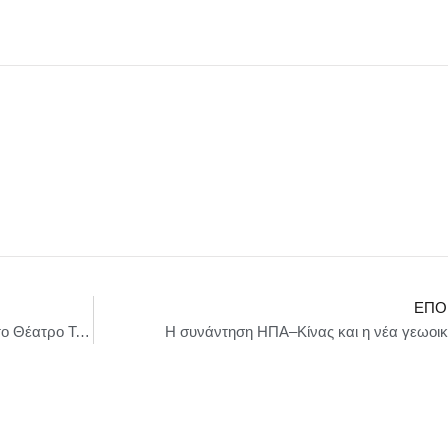
ΕΠΌ
Το Theaterhaus Jena της Γερμανίας έρχεται στο Θέατρο Τέχνης Καρόλου Κουν
Η συνάντηση ΗΠΑ–Κίνας και η νέα γεωοικ