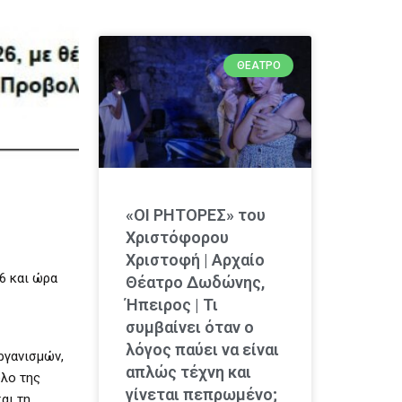
ΘΈΑΤΡΟ
«ΟΙ ΡΗΤΟΡΕΣ» του
Χριστόφορου
Χριστοφή | Αρχαίο
6 και ώρα
Θέατρο Δωδώνης,
Ήπειρος | Τι
συμβαίνει όταν ο
λόγος παύει να είναι
ργανισμών,
απλώς τέχνη και
όλο της
γίνεται πεπρωμένο;
αι τη