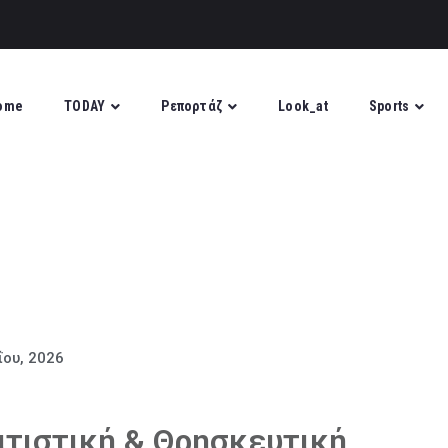
ome
TODAY
Ρεπορτάζ
Look_at
Sports
ΐου, 2026
ιτιστική & Θρησκευτική