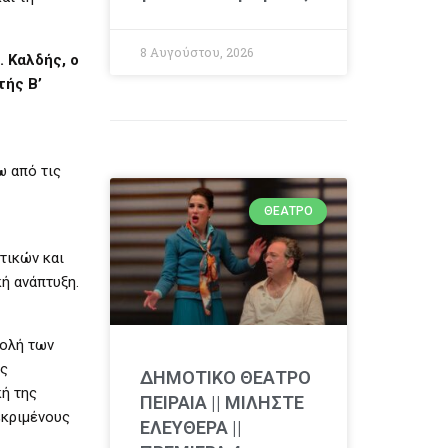
8 Αυγούστου, 2026
 Καλδής, ο
τής Β’
ω από τις
ΘΈΑΤΡΟ
τικών και
κή ανάπτυξη.
βολή των
ης
ΔΗΜΟΤΙΚΟ ΘΕΑΤΡΟ
ή της
ΠΕΙΡΑΙΑ || ΜΙΛΗΣΤΕ
εκριμένους
ΕΛΕΥΘΕΡΑ ||