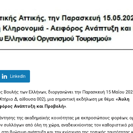
LinkedIn
της Βουλής των Ελλήνων, διοργανώνει την Παρασκευή 15 Μαΐου 202
Κτήριο Δ, αίθουσα 002), μια σημαντική εκδήλωση με θέμα:
«Άυλη
ιφόρος Ανάπτυξη και Προβολή»
.
άντησης της ακαδημαϊκής κοινότητας με εκπροσώπους φορέων, ο
ών συλλόγων από όλη τη χώρα, αναδεικνύοντας τον καθοριστικό ρ
 στη βιώσιμη ανάπτυξη και την ενίσχυση της τοπικής ταυτότητας κ