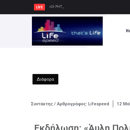
«ΟΙ ΡΗΤΟΡΕΣ» του Χριστόφορου Χρι
LIVE
H
Διάφορα
Συντάκτης / Αρθρογράφος:
Lifespeed
12 Μα
Εκδήλωση: «Άυλη Πολ