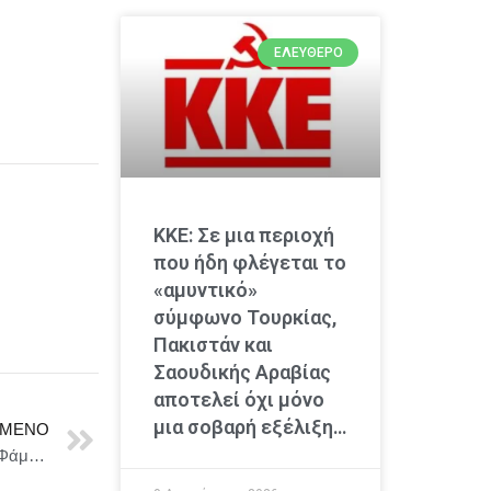
ΕΛΕΎΘΕΡΟ
ΚΚΕ: Σε μια περιοχή
που ήδη φλέγεται το
«αμυντικό»
σύμφωνο Τουρκίας,
Πακιστάν και
Σαουδικής Αραβίας
αποτελεί όχι μόνο
μια σοβαρή εξέλιξη…
ΜΕΝΟ
Συνάντηση του προέδρου του ΣΥΡΙΖΑ-ΠΣ, Σωκράτη Φάμελλου με την ΕΣΕΕ