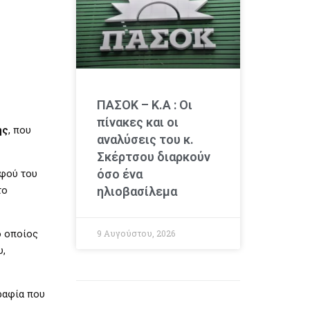
ΠΑΣΟΚ – Κ.Α : Οι
πίνακες και οι
ης
, που
αναλύσεις του κ.
Σκέρτσου διαρκούν
όσο ένα
αφού του
το
ηλιοβασίλεμα
ο οποίος
9 Αυγούστου, 2026
υ,
ραφία που