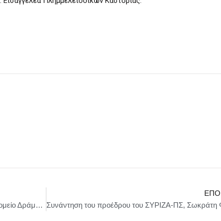
α. Εισαγγελέα Πλημμελειοδικών Καστοριάς.
ΕΠΌ
Ακύρωσε την επίσκεψή του στο Γενικό Νοσοκομείο Δράμας ο Άδ. Γεωργιάδης