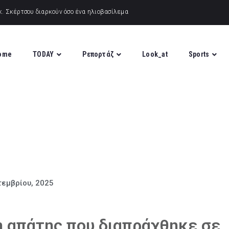
ome
TODAY
Ρεπορτάζ
Look_at
Sports
τεμβρίου, 2025
η απάτης που διαπράχθηκε σε