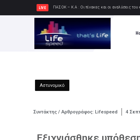
ΚΚΕ: Σε μι
LIVE
H
Αστυνομικό
Συντάκτης / Αρθρογράφος:
Lifespeed
4 Σεπ
Εξιχνιάσθηκε υπόθεσ