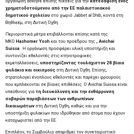
οργάνωση άσκησε επίσης πιέσεις για την
κατεδάφιση ενός
χρηματοδοτούμενου από την ΕΕ παλαιστινιακού
δημοτικού σχολείου
στο χωριό Jabbet al Dhib, κοντά στη
Βηθλεέμ, στη Δυτική Όχθη.
Περιοριστικά μέτρα επιβάλλονται επίσης κατά της
ΜΚΟ
Hashomer Yosh
και του προέδρου της
, Avichai
Suissa
. Η οργάνωση προσφέρει υλική υποστήριξη και
συντονίζει εθελοντές στις κτηνοτροφικές
εκμεταλλεύσεις,
υποστηρίζοντας τουλάχιστον 28 βίαια
φυλάκια και
οικισμούς
στη Δυτική Όχθη. Επίσης,
στρατολογεί ένοπλους εθελοντές και παρέχει φρουρούς
που εμπλέκονται σε βίαιες επιθέσεις. Ο Avichai Suissa είναι
υπεύθυνος για
τη διευκόλυνση και την ενθάρρυνση
σοβαρών παραβιάσεων των ανθρωπίνων
δικαιωμάτων
στη Δυτική Όχθη, καθώς και για την
υποστήριξη φυλακίων που ιδρύθηκαν από άτομα που έχουν
καταχωριστεί από την ΕΕ.
Επιπλέον, το Συμβούλιο απαριθμεί τον συνεταιριστικό