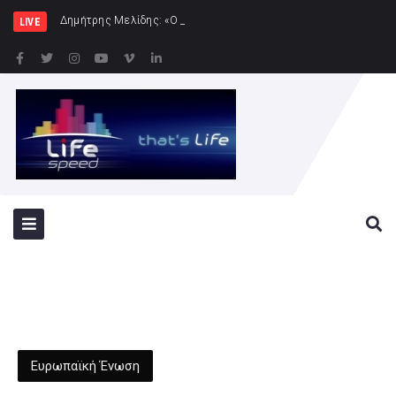
Δημήτρης Μελίδης: «Ο ΣΥΡΙΖΑ-ΠΣ είναι εδώ – πλήρη
LIVE
Ευρωπαϊκή Ένωση