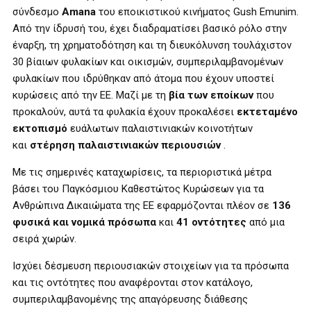
σύνδεσμο
Amana
του εποικιστικού κινήματος Gush Emunim.
Από την ίδρυσή του, έχει διαδραματίσει βασικό ρόλο στην
έναρξη, τη χρηματοδότηση και τη διευκόλυνση τουλάχιστον
30 βίαιων φυλακίων και οικισμών, συμπεριλαμβανομένων
φυλακίων που ιδρύθηκαν από άτομα που έχουν υποστεί
κυρώσεις από την ΕΕ. Μαζί με τη
βία των εποίκων
που
προκαλούν, αυτά τα φυλακία έχουν προκαλέσει
εκτεταμένο
εκτοπισμό
ευάλωτων παλαιστινιακών κοινοτήτων
και
στέρηση παλαιστινιακών περιουσιών
.
Με τις σημερινές καταχωρίσεις, τα περιοριστικά μέτρα
βάσει του Παγκόσμιου Καθεστώτος Κυρώσεων για τα
Ανθρώπινα Δικαιώματα της ΕΕ εφαρμόζονται πλέον σε
136
φυσικά και νομικά πρόσωπα
και
41 οντότητες
από μια
σειρά χωρών.
Ισχύει δέσμευση περιουσιακών στοιχείων για τα πρόσωπα
και τις οντότητες που αναφέρονται στον κατάλογο,
συμπεριλαμβανομένης της απαγόρευσης διάθεσης