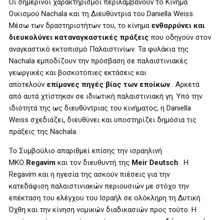
Οι σημερινοί χαρακτηρισμοί περιλαμβάνουν το Κίνημα
Οικισμού Nachala και τη Διευθύντριά του Daniella Weiss.
Μέσω των δραστηριοτήτων του, το κίνημα
ενθαρρύνει και
διευκολύνει καταναγκαστικές πράξεις
που οδηγούν στον
αναγκαστικό εκτοπισμό Παλαιστινίων. Τα φυλάκια της
Nachala εμποδίζουν την πρόσβαση σε παλαιστινιακές
γεωργικές και βοσκοτόπιες εκτάσεις και
αποτελούν
επίμονες πηγές βίας των εποίκων
. Αρκετά
από αυτά χτίστηκαν σε ιδιωτική παλαιστινιακή γη. Υπό την
ιδιότητά της ως διευθύντριας του κινήματος, η Daniella
Weiss σχεδιάζει, διευθύνει και υποστηρίζει δημόσια τις
πράξεις της Nachala.
Το Συμβούλιο απαριθμεί επίσης την ισραηλινή
ΜΚΟ
Regavim
και τον διευθυντή της
Meir Deutsch
. Η
Regavim και η ηγεσία της ασκούν πιέσεις για την
κατεδάφιση παλαιστινιακών περιουσιών με στόχο την
επέκταση του ελέγχου του Ισραήλ σε ολόκληρη τη Δυτική
Όχθη και την κίνηση νομικών διαδικασιών προς τούτο. Η