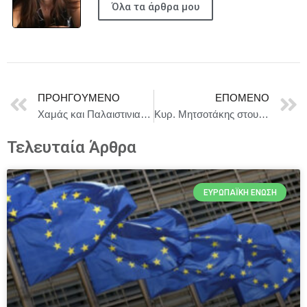
Όλα τα άρθρα μου
ΠΡΟΗΓΟΎΜΕΝΟ
ΕΠΌΜΕΝΟ
Χαμάς και Παλαιστινιακή Ισλαμική Τζιχάντ: Το Συμβούλιο επεκτείνει το νομικό πλαίσιο και προσθέτει δέκα άτομα στον κατάλογο κυρώσεων
Κυρ. Μητσοτάκης στους υποψηφίους των Πανελλαδικών: «Πιστέψτε στον εαυτό σας»
Τελευταία Άρθρα
ΕΥΡΩΠΑΪΚΉ ΈΝΩΣΗ