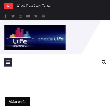
Δήμος Πατρέων : Τα παιδιά των Ημερήσιων Παιδικών
LIVE
Άλλα σπόρ