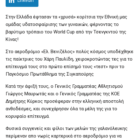
LinkedIn
Στην Ελλάδα έφτασαν τα «χρυσά» κορίτσια την Εθνική μας
ομάδας υδατοσφαίρισης των γυναικών, φέρνοντας το
βαρύτιμο τρόπαιο του World Cup από την Τσενγκντού της
Κίνας!
Στο αεροδρόμιο «Ελ. Βενιζέλος» πολύς κόσμος υποδέχθηκε
τις παίκτριες του Χάρη Παυλίδη, χειροκροτώντας τες για το
επίτευγμά τους στο πρώτο επίσημό τους «τεστ» πριν το
Παγκόσμιο Πρωτάθλημα της Σιγκαπούρης
Κατά την άφιξή τους, ο Γενικός Γραμματέας Αθλητισμού
Γιώργος Μαυρωτάς και ο Γενικός Γραμματέας της ΚΟΕ
Δημήτρης Κύρκος προσέφεραν στην ελληνική αποστολή
ανθοδέσμες, και συνεχάρησαν όλα τα μέλη της για το
κορυφαίο επίτευγμά.
Φυσικά συγγενείς και φίλοι των μελών της γαλανόλευκης
περίμεναν απο νωρίς καρτερικά στο αεροδρόμιο για να