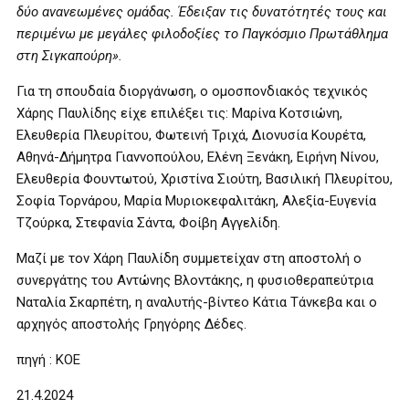
δύο ανανεωμένες ομάδας. Έδειξαν τις δυνατότητές τους και
περιμένω με μεγάλες φιλοδοξίες το Παγκόσμιο Πρωτάθλημα
στη Σιγκαπούρη».
Για τη σπουδαία διοργάνωση, ο ομοσπονδιακός τεχνικός
Χάρης Παυλίδης είχε επιλέξει τις: Μαρίνα Κοτσιώνη,
Ελευθερία Πλευρίτου, Φωτεινή Τριχά, Διονυσία Κουρέτα,
Αθηνά-Δήμητρα Γιαννοπούλου, Ελένη Ξενάκη, Ειρήνη Νίνου,
Ελευθερία Φουντωτού, Χριστίνα Σιούτη, Βασιλική Πλευρίτου,
Σοφία Τορνάρου, Μαρία Μυριοκεφαλιτάκη, Αλεξία-Ευγενία
Τζούρκα, Στεφανία Σάντα, Φοίβη Αγγελίδη.
Μαζί με τον Χάρη Παυλίδη συμμετείχαν στη αποστολή ο
συνεργάτης του Αντώνης Βλοντάκης, η φυσιοθεραπεύτρια
Ναταλία Σκαρπέτη, η αναλυτής-βίντεο Κάτια Τάνκεβα και ο
αρχηγός αποστολής Γρηγόρης Δέδες.
πηγή : ΚΟΕ
21.4.2024