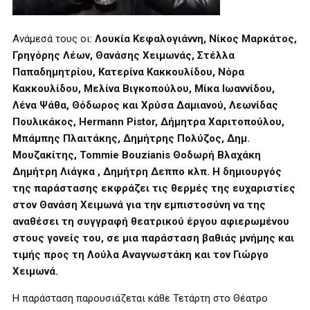
Ανάμεσά τους οι:
Λουκία Κεφαλογιάννη, Νίκος Μαρκάτος,
Γρηγόρης Λέων, Θανάσης Χειμωνάς, Στέλλα
Παπαδημητρίου, Κατερίνα Κακκουλίδου, Νόρα
Κακκουλίδου, Μελίνα Βιγκοπούλου, Μίκα Ιωαννίδου,
Λένα Ψάθα, Θόδωρος και Χρύσα Δαμιανού, Λεωνίδας
Πουλικάκος, Hermann Pistor, Δήμητρα Χαριτοπούλου,
Μπάμπης Πλαιτάκης, Δημήτρης Πολύζος, Δημ.
Μουζακίτης, Tommie Bouzianis Θοδωρή Βλαχάκη
Δημήτρη Λιάγκα , Δημήτρη Δεππο κλπ. Η δημιουργός
της παράστασης εκφράζει τις θερμές της ευχαριστίες
στον Θανάση Χειμωνά για την εμπιστοσύνη να της
αναθέσει τη συγγραφή θεατρικού έργου αφιερωμένου
στους γονείς του, σε μια παράσταση βαθιάς μνήμης και
τιμής προς τη Λούλα Αναγνωστάκη και τον Γιώργο
Χειμωνά.
Η παράσταση παρουσιάζεται κάθε Τετάρτη στο Θέατρο