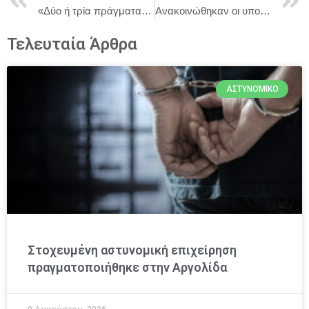
«Δύο ή τρία πράγματα που ξέρω γι’ αυτόν» || Το νέο έργο του Ανέστη Αζά στο Θέατρο Προσκήνιο, από 24/1 – ΔΕΙΤΕ ΦΩΤΟΓΡΑΦΙΕΣ ΠΑΡΑΣΤΑΣΗΣ
Ανακοινώθηκαν οι υποψηφιότητες για τα 98α Βραβεία Όσκαρ – Τέσσερις υποψηφιότητες για τη «Βουγονία» του Γ. Λάνθιμου.
Τελευταία Άρθρα
ΑΣΤΥΝΟΜΙΚΌ
Στοχευμένη αστυνομική επιχείρηση
πραγματοποιήθηκε στην Αργολίδα
9 Αυγούστου, 2026