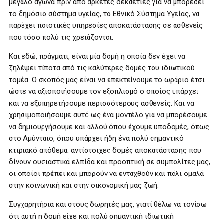
μεγάλο αγώνα πριν από αρκετές δεκαετίες για να μπορέσει
το δημόσιο σύστημα υγείας, το Εθνικό Σύστημα Υγείας, να
παρέχει ποιοτικές υπηρεσίες αποκατάστασης σε ασθενείς
που τόσο πολύ τις χρειάζονται.
Και εδώ, πράγματι, είναι μία δομή η οποία δεν έχει να
ζηλέψει τίποτα από τις καλύτερες δομές του ιδιωτικού
τομέα. Ο σκοπός μας είναι να επεκτείνουμε το ωράριο έτσι
ώστε να αξιοποιήσουμε τον εξοπλισμό ο οποίος υπάρχει
και να εξυπηρετήσουμε περισσότερους ασθενείς. Και να
χρησιμοποιήσουμε αυτό ως ένα μοντέλο για να μπορέσουμε
να δημιουργήσουμε και αλλού όπου έχουμε υποδομές, όπως
στο Αμύνταιο, όπου υπάρχει ήδη ένα πολύ σημαντικό
κτιριακό απόθεμα, αντίστοιχες δομές αποκατάστασης που
δίνουν ουσιαστικά ελπίδα και προοπτική σε συμπολίτες μας,
οι οποίοι πρέπει και μπορούν να ενταχθούν και πάλι ομαλά
στην κοινωνική και στην οικονομική μας ζωή.
Συγχαρητήρια και στους δωρητές μας, γιατί θέλω να τονίσω
ότι αυτή η δομή είχε και πολύ σημαντική ιδιωτική