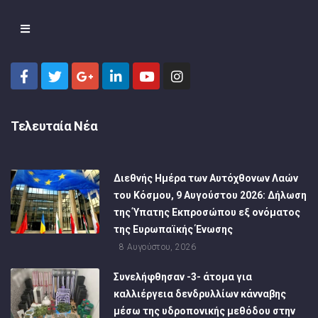
Τελευταία Νέα
Διεθνής Ημέρα των Αυτόχθονων Λαών
του Κόσμου, 9 Αυγούστου 2026: Δήλωση
της Ύπατης Εκπροσώπου εξ ονόματος
της Ευρωπαϊκής Ένωσης
8 Αυγούστου, 2026
Συνελήφθησαν -3- άτομα για
καλλιέργεια δενδρυλλίων κάνναβης
μέσω της υδροπονικής μεθόδου στην