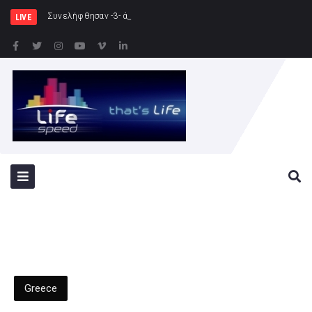
Συνελήφθησαν -3- άτομα για καλλιέργεια δεν
LIVE
Greece