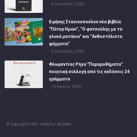
6 Αυγούστου, 2026
Ειρήνης Στασινοπούλου νέα βιβλία:
“Πάτερ Ημών”, “Ο φατσούλης με τα
γλυκά ματάκια” και “Ανθοστόλιστα
ψήγματα”
5 Αυγούστου, 2026
Φλωρεντίας Ρήγα “Παραμυθήματα”
ποιητική συλλογή από τις εκδόσεις 24
γράμματα
19 Ιουλίου, 2026
© Copyright
2026
, made by
Lifespeed