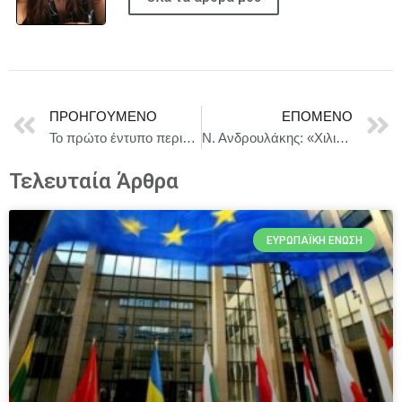
ΠΡΟΗΓΟΎΜΕΝΟ
ΕΠΌΜΕΝΟ
Το πρώτο έντυπο περιοδικό στην ιστορία της αποκτά η Βουλή των Ελλήνων
Ν. Ανδρουλάκης: «Χιλιάδες μικροϊδιοκτήτες ενώ είχαν οικόπεδα, βρέθηκαν με αγροτεμάχια»
Τελευταία Άρθρα
ΕΥΡΩΠΑΪΚΉ ΈΝΩΣΗ