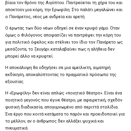
βίαια τον θρόνο της Αιγύπτου. Παντρεύεται τη χήρα του και
αποκτούν μια κόρη, την Ερωφίλη. Στο παλάτι μεγαλώνει και
ο Πανάρετος, νέος με ανδρεία και αρετή.
Ο έρωτας των δύο νέων οδηγεί σε έναν κρυφό γάμο. Όταν
όμως ο Φιλόγονος αποφασίζει να παντρέψει την κόρη του
για πολιτικό όφελος και στέλνει τον ίδιο τον Πανάρετο ως
μεσάζοντα, το ζευγάρι καταλαβαίνει πως η αλήθεια δεν
μπορεί άλλο να κρυφτεί.
Η αποκάλυψη θα οδηγήσει σε μια αμείλικτη, αιματηρή
εκδίκηση, αποκαλύπτοντας το πραγματικό πρόσωπο της
εξουσίας.
Η «Ερωφίλη» δεν είναι απλώς «ποιητικό θέατρο». Είναι ένα
ποιητικό γεγονός που έγινε θέατρο, με αφαιρετική, σχεδόν
φυσική διαδικασία, απογυμνωμένο από περιττά στολίδια.
Ένα έργο που κοιτά κατάματα το παρόν και προειδοποιεί για
το μέλλον, αν ο άνθρωπος δεν αλλάξει ψυχικά και
πνευματικά.