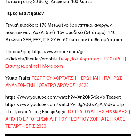
Τετάρτη στις 20:30 ⏱ Διάρκεια: 100 λεπτά
Τιμές Εισιτηρίων
Γενική είσοδος: 17€ Μειωμένο (φοιτητικό, ανέργων,
πολυτέκνων, ΑμεΑ, 65+): 15€ Ομαδικό (5+ άτομα): 14€
Ατέλεια ΣΕΗ, ΕΕΣ, Π.Ε.ΣΥ.Θ.: 6€ (κατόπιν διαθεσιμότητας)
Προπώληση: https://www.more.com/gr-
el/tickets/theater/erophile
Γεωργίου Χορτάτση – ΕΡΩΦΙΛΗ |
Εισιτήρια online! | More.com
Υλικό Trailer:
ΓΕΩΡΓΙΟΥ ΧΟΡΤΑΤΣΗ – ΕΡΩΦΙΛΗ | ΠΛΗΡΩΣ
ΑΝΑΝΕΩΜΕΝΗ | ΘΕΑΤΡΟ ΔΡΟΜΟΣ | 2026
https://www.youtube.com/watch?v=Xn2Ok5v6eVs Teaser:
https://www.youtube.com/watch?v=JgAQGsjAjjA Video Clip
«Το Τραγούδι της Ερωφίλης»:
ΤΟ ΤΡΑΓΟΥΔΙ ΤΗΣ ΕΡΩΦΙΛΗΣ |
ΑΠΟ ΤΟ ΕΡΓΟ “ΕΡΩΦΙΛΗ” ΤΟΥ ΓΕΩΡΓΙΟΥ ΧΟΡΤΑΤΣΗ ΚΑΘΕ
ΤΕΤΑΡΤΗ ΣΤΙΣ 2030