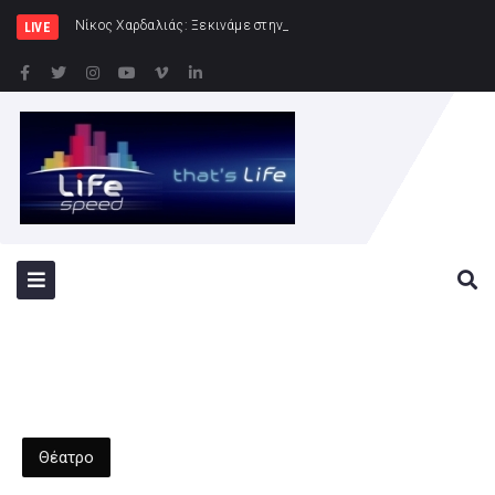
Νίκος Χαρδαλιάς: Ξεκινάμε στην Ηλιούπολη την κατασκ
LIVE
Θέατρο