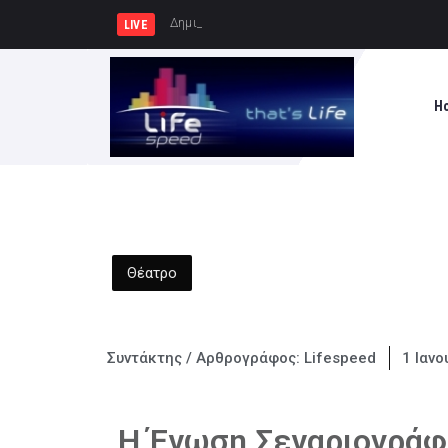
Δημιουργία Παρατηρητηρίου Έρ
LIVE
H
Θέατρο
Συντάκτης / Αρθρογράφος:
Lifespeed
1 Ιανο
Η Ένωση Σεναριογράφ