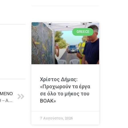
GREECE
Χρίστος Δήμας:
«Προχωρούν τα έργα
σε όλο το μήκος του
ΜΕΝΟ
ΒΟΑΚ»
«Οικογένεια Άνταμς» Το Μιούζικαλ – Θέατρο ΒΕΜΠΟ – Από 22 Ιανουαρίου 2026
7 Αυγούστου, 2026