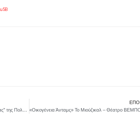
2u5B
ΕΠΌ
“Ουρανός κατακόκκινος…ο δικός μου χειμώνας” της Πολύνας Γκιωνάκη – Θέατρο Μικρός Κεραμεικός