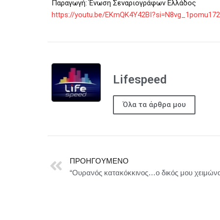
Παραγωγή: Ένωση Σεναριογράφων Ελλάδος
https://youtu.be/EKmQK4Y42BI?si=N8vg_1pomu17
Lifespeed
Όλα τα άρθρα μου
ΠΡΟΗΓΟΎΜΕΝΟ