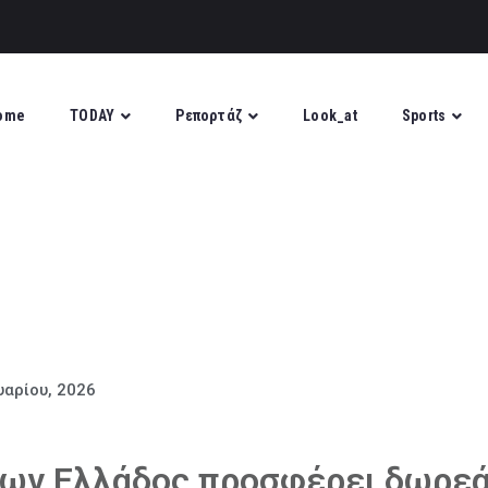
ome
TODAY
Ρεπορτάζ
Look_at
Sports
υαρίου, 2026
ων Ελλάδος προσφέρει δωρεά