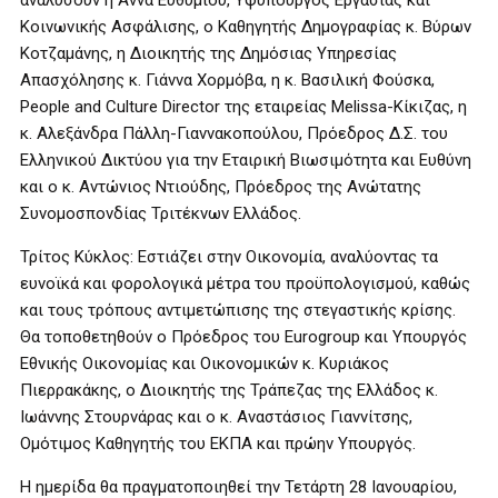
αναλύσουν η Άννα Ευθυμίου, Υφυπουργός Εργασίας και
Κοινωνικής Ασφάλισης, ο Καθηγητής Δημογραφίας κ. Βύρων
Κοτζαμάνης, η Διοικητής της Δημόσιας Υπηρεσίας
Απασχόλησης κ. Γιάννα Χορμόβα, η κ. Βασιλική Φούσκα,
People and Culture Director της εταιρείας Melissa-Κίκιζας, η
κ. Αλεξάνδρα Πάλλη-Γιαννακοπούλου, Πρόεδρος Δ.Σ. του
Ελληνικού Δικτύου για την Εταιρική Βιωσιμότητα και Ευθύνη
και ο κ. Αντώνιος Ντιούδης, Πρόεδρος της Ανώτατης
Συνομοσπονδίας Τριτέκνων Ελλάδος.
Τρίτος Κύκλος: Εστιάζει στην Οικονομία, αναλύοντας τα
ευνοϊκά και φορολογικά μέτρα του προϋπολογισμού, καθώς
και τους τρόπους αντιμετώπισης της στεγαστικής κρίσης.
Θα τοποθετηθούν ο Πρόεδρος του Eurogroup και Υπουργός
Εθνικής Οικονομίας και Οικονομικών κ. Κυριάκος
Πιερρακάκης, ο Διοικητής της Τράπεζας της Ελλάδος κ.
Ιωάννης Στουρνάρας και ο κ. Αναστάσιος Γιαννίτσης,
Ομότιμος Καθηγητής του ΕΚΠΑ και πρώην Υπουργός.
Η ημερίδα θα πραγματοποιηθεί την Τετάρτη 28 Ιανουαρίου,