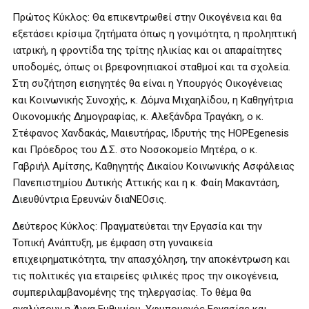
Πρώτος Κύκλος: Θα επικεντρωθεί στην Οικογένεια και θα
εξετάσει κρίσιμα ζητήματα όπως η γονιμότητα, η προληπτική
ιατρική, η φροντίδα της τρίτης ηλικίας και οι απαραίτητες
υποδομές, όπως οι βρεφονηπιακοί σταθμοί και τα σχολεία.
Στη συζήτηση εισηγητές θα είναι η Υπουργός Οικογένειας
και Κοινωνικής Συνοχής, κ. Δόμνα Μιχαηλίδου, η Καθηγήτρια
Οικονομικής Δημογραφίας, κ. Αλεξάνδρα Τραγάκη, ο κ.
Στέφανος Χανδακάς, Μαιευτήρας, Ιδρυτής της HOPEgenesis
και Πρόεδρος του Δ.Σ. στο Νοσοκομείο Μητέρα, ο κ.
Γαβριήλ Αμίτσης, Καθηγητής Δικαίου Κοινωνικής Ασφάλειας
Πανεπιστημίου Δυτικής Αττικής και η κ. Φαίη Μακαντάση,
Διευθύντρια Ερευνών διαΝΕΟσις.
Δεύτερος Κύκλος: Πραγματεύεται την Εργασία και την
Τοπική Ανάπτυξη, με έμφαση στη γυναικεία
επιχειρηματικότητα, την απασχόληση, την αποκέντρωση και
τις πολιτικές για εταιρείες φιλικές προς την οικογένεια,
συμπεριλαμβανομένης της τηλεργασίας. Το θέμα θα