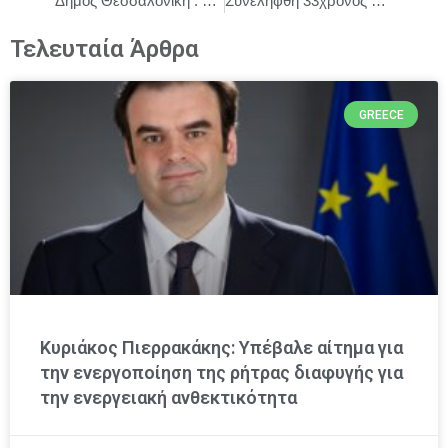
Δήμος Θεσσαλονίκη : Εγκαίνια του νέου Κέντρου Πρόληψης και Προστασίας Παιδιών και Εφήβων του Δήμου
Συνελήφθη 33χρονος ημεδαπός, ο οποίος προσπάθησε να εισάγει με ταχυδρομικό δέμα στην Ελλάδα ακατέργαστη κάνναβη υδροπονικής καλλιέργειας (skunk)
Τελευταία Άρθρα
GREECE
Κυριάκος Πιερρακάκης: Υπέβαλε αίτημα για
την ενεργοποίηση της ρήτρας διαφυγής για
την ενεργειακή ανθεκτικότητα