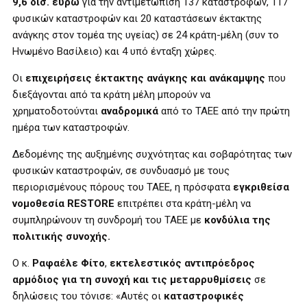
9,6 δισ. ευρώ
για την αντιμετώπιση 137 καταστροφών, 117
φυσικών καταστροφών και 20 καταστάσεων έκτακτης
ανάγκης στον τομέα της υγείας) σε 24 κράτη-μέλη (συν το
Ηνωμένο Βασίλειο) και 4 υπό ένταξη χώρες.
Οι
επιχειρήσεις έκτακτης ανάγκης και ανάκαμψης
που
διεξάγονται από τα κράτη μέλη μπορούν να
χρηματοδοτούνται
αναδρομικά
από το ΤΑΕΕ από την πρώτη
ημέρα των καταστροφών.
Δεδομένης της αυξημένης συχνότητας και σοβαρότητας των
φυσικών καταστροφών, σε συνδυασμό με τους
περιορισμένους πόρους του ΤΑΕΕ, η πρόσφατα
εγκριθείσα
νομοθεσία RESTORE
επιτρέπει στα κράτη-μέλη να
συμπληρώνουν τη συνδρομή του ΤΑΕΕ με
κονδύλια της
πολιτικής συνοχής.
Ο κ.
Ραφαέλε Φίτο
,
εκτελεστικός αντιπρόεδρος
αρμόδιος για τη συνοχή και τις μεταρρυθμίσεις
σε
δηλώσεις του τόνισε: «
Αυτές οι
καταστροφικές