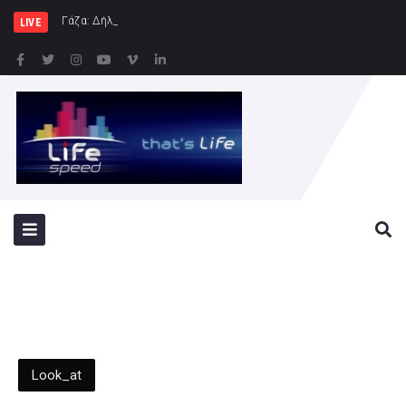
Γάζα: Δήλωση της Ύπατης Εκπρο
LIVE
Look_at