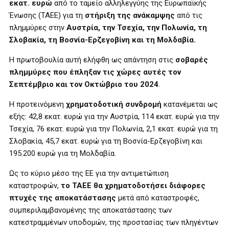
εκατ. ευρώ
από το ταμείο αλληλεγγύης της Ευρωπαϊκής
Ένωσης (ΤΑΕΕ) για τη
στήριξη της ανάκαμψης
από τις
πλημμύρες στην
Αυστρία, την Τσεχία, την Πολωνία, τη
Σλοβακία, τη Βοσνία-Ερζεγοβίνη και τη Μολδαβία.
Η πρωτοβουλία αυτή ελήφθη ως απάντηση στις
σοβαρές
πλημμύρες που έπληξαν τις χώρες αυτές τον
Σεπτέμβριο και τον Οκτώβριο του 2024
.
Η προτεινόμενη
χρηματοδοτική συνδρομή
κατανέμεται ως
εξής: 42,8 εκατ. ευρώ για την Αυστρία, 114 εκατ. ευρώ για την
Τσεχία, 76 εκατ. ευρώ για την Πολωνία, 2,1 εκατ. ευρώ για τη
Σλοβακία, 45,7 εκατ. ευρώ για τη Βοσνία-Ερζεγοβίνη και
195.200 ευρώ για τη Μολδαβία.
Ως το κύριο μέσο της ΕΕ για την αντιμετώπιση
καταστροφών,
το ΤΑΕΕ θα χρηματοδοτήσει διάφορες
πτυχές της αποκατάστασης
μετά από καταστροφές,
συμπεριλαμβανομένης της αποκατάστασης των
κατεστραμμένων υποδομών, της προστασίας των πληγέντων