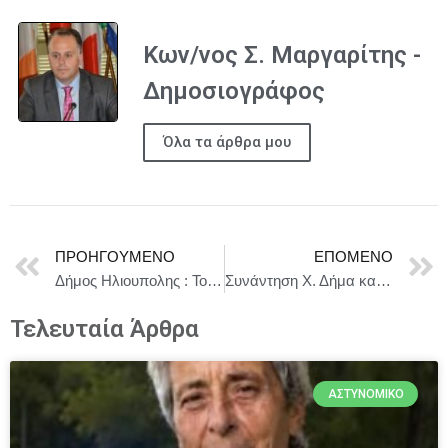
Κων/νος Σ. Μαργαρίτης -
Δημοσιογράφος
Όλα τα άρθρα μου
ΠΡΟΗΓΟΎΜΕΝΟ
ΕΠΌΜΕΝΟ
Δήμος Ηλιουπολης : Το Παιδικό Σινεμά πάει την Κυριακή 20 Ιουλίου 2025 στην Πλατεία Ιωάννη Καποδίστρια (Αγία Μαύρα)
Συνάντηση Χ. Δήμα και Κ. Κυρανάκη με τον Ισπανό Υφυπουργό Μεταφορών και Βιώσιμης Κινητικότητας
Τελευταία Άρθρα
ΑΣΤΥΝΟΜΙΚΌ