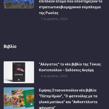
επιπλέον άτομα που υποστηρίζουν το
στρατιωτικοβιομηχανικό σύμπλεγμα
της Ρωσίας
7 Αυγούστου, 2026
Βιβλίο
“Αλύγιστος” το νέο βιβλίο της Τόνιας
Κοντοπούλου – Εκδόσεις Αυγέρη
6 Αυγούστου, 2026
Ειρήνης Στασινοπούλου νέα βιβλία:
“Πάτερ Ημών”, “Ο φατσούλης με τα
γλυκά ματάκια” και “Ανθοστόλιστα
ψήγματα”