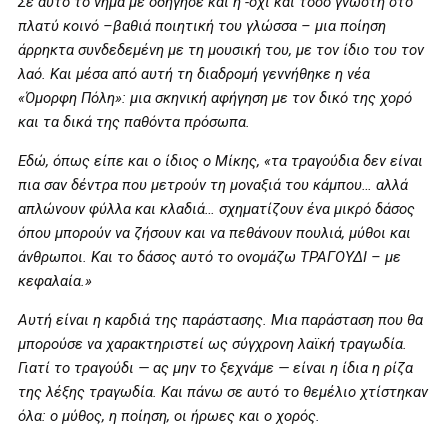
Σε αυτό το νήμα με οδήγησε και η
-όχι και τόσο γνωστή στο
πλατύ κοινό –
βαθιά ποιητική του γλώσσα – μια ποίηση
άρρηκτα συνδεδεμένη με τη μουσική του, με τον ίδιο του τον
λαό. Και μέσα από αυτή τη διαδρομή γεννήθηκε η νέα
«Όμορφη Πόλη»: μια σκηνική αφήγηση με τον δικό της χορό
και τα δικά της παθόντα πρόσωπα.
Εδώ, όπως είπε και ο ίδιος ο M
ίκης
, «τα τραγούδια δεν είναι
πια σαν δέντρα που μετρούν τη μοναξιά του κάμπου… αλλά
απλώνουν φύλλα και κλαδιά… σχηματίζουν ένα μικρό δάσος
όπου μπορούν να ζήσουν και να πεθάνουν πουλιά, μύθοι και
άνθρωποι. Και το δάσος αυτό το ονομάζω ΤΡΑΓΟΥΔΙ – με
κεφαλαία.»
Αυτή είναι η καρδιά της παράστασης. Μια παράσταση που θα
μπορούσε να χαρακτηριστεί ως σύγχρονη λαϊκή τραγωδία.
Γιατί το τραγούδι — ας μην το ξεχνάμε — είναι η ίδια η ρίζα
της λέξης τραγωδία. Και πάνω σε αυτό το θεμέλιο χτίστηκαν
όλα: ο μύθος, η ποίηση, οι ήρωες και ο χορός.