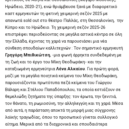
Ηρώδειο, 2020-21), ενώ θριάμβευσε ξανά με διαφορετικό
καστ ερμηνευτών τη φετινή χειμερινή σεζόν 2025 με
απανωτά sold out στο θέατρο Παλλάς, στη Θεσσαλονίκη, την
Κύπρο και το Ηρώδειο. Τη χειμερινή σεζόν 2025-26
επιστρέφει περιοδεύοντας σε μεγάλα αστικά κέντρα σε όλη
την Ελλάδα, έχοντας τη χαρά να παρουσιάσει μια νέα
σύνθεση σπουδαίων καλλιτεχνών : Τον σημαντικό ερμηνευτή
Γρηγόρη Μπιθικώτση
, -μια φωνή άρρηκτα συνδεδεμένη με
τη ζωή και το έργο του Μίκη Θεοδωράκη- και την
καταξιωμένη ερμηνεύτρια
Λένα Αλκαίου
. Για πρώτη φορά,
μαζί με τα μεγάλα ποιητικά κείμενα του Μίκη Θεοδωράκη,
παρουσιάζονται πρωτότυπα πεζά κείμενα του Γιώργου
Βάλαρη και Στέλιου Παπαδόπουλου, τα οποία εστιάζουν σε
θεμελιώδη ζητήματα της ύπαρξης: τον έρωτα, την ξενιτιά,
τον θάνατο, τη ρωμιοσύνη, την αλληλεγγύη και τη χαρά. Μέσα
από αυτά, η παράσταση αποκτά τη μορφή μιας σύγχρονης
λαϊκής τραγωδίας, όπου το προσωπικό γίνεται συλλογικό
αίτημα. Μερικά από τα διαχρονικά και σπουδαιότερα