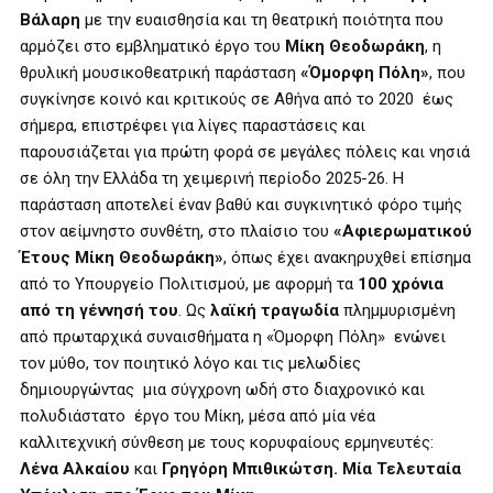
Βάλαρη
με την ευαισθησία και τη θεατρική ποιότητα που
αρμόζει στο εμβληματικό έργο του
Μίκη Θεοδωράκη
, η
θρυλική μουσικοθεατρική παράσταση
«Όμορφη Πόλη»
, που
συγκίνησε κοινό και κριτικούς σε Αθήνα από το 2020 έως
σήμερα, επιστρέφει για λίγες παραστάσεις και
παρουσιάζεται για πρώτη φορά σε μεγάλες πόλεις και νησιά
σε όλη την Ελλάδα τη χειμερινή περίοδο 2025-26. Η
παράσταση αποτελεί έναν βαθύ και συγκινητικό φόρο τιμής
στον αείμνηστο συνθέτη, στο πλαίσιο του
«Αφιερωματικού
Έτους Μίκη Θεοδωράκη»
, όπως έχει ανακηρυχθεί επίσημα
από το Υπουργείο Πολιτισμού, με αφορμή τα
100 χρόνια
από τη γέννησή του
. Ως
λαϊκή τραγωδία
πλημμυρισμένη
από πρωταρχικά συναισθήματα η «Όμορφη Πόλη» ενώνει
τον μύθο, τον ποιητικό λόγο και τις μελωδίες
δημιουργώντας μια σύγχρονη ωδή στο διαχρονικό και
πολυδιάστατο έργο του Μίκη, μέσα από μία νέα
καλλιτεχνική σύνθεση με τους κορυφαίους ερμηνευτές:
Λένα Αλκαίου
και
Γρηγόρη Μπιθικώτση.
Μία Τελευταία