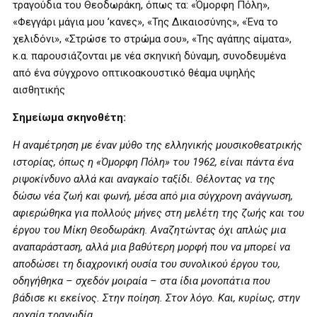
τραγούδια του Θεοδωράκη, όπως τα: «Όμορφη Πόλη»,
«Φεγγάρι μάγια μου ’κανες», «Της Δικαιοσύνης», «Ένα το
χελιδόνι», «Στρώσε το στρώμα σου», «Της αγάπης αίματα»,
κ.α. παρουσιάζονται με νέα σκηνική δύναμη, συνοδευμένα
από ένα σύγχρονο οπτικοακουστικό θέαμα υψηλής
αισθητικής
Σ
ημείωμα σκηνοθέτη
:
Η αναμέτρηση με έναν μύθο της ελληνικής μουσικοθεατρικής
ιστορίας, όπως η «Όμορφη Πόλη» του 1962, είναι πάντα ένα
ριψοκίνδυνο αλλά και αναγκαίο ταξίδι. Θέλοντας να της
δώσω νέα ζωή και φωνή, μέσα από μια σύγχρονη ανάγνωση,
αφιερώθηκα για πολλούς μήνες στη μελέτη της ζωής και του
έργου του Μίκη Θεοδωράκη. Αναζητώντας όχι απλώς μια
αναπαράσταση, αλλά μια βαθύτερη μορφή που να μπορεί να
αποδώσει τη διαχρονική ουσία του
συνολικού
έργου του,
οδηγήθηκα – σχεδόν μοιραία – στα ίδια μονοπάτια που
βάδισε κι εκείνος. Στην ποίηση. Στον λόγο. Και, κυρίως, στην
αρχαία τραγωδία.