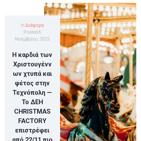
In
Διάφορα
Posted
6
Νοεμβρίου, 2025
Η καρδιά των
Χριστουγένν
ων χτυπά και
φέτος στην
Τεχνόπολη —
Το ΔΕΗ
CHRISTMAS
FACTORY
επιστρέφει
από 22/11 πιο