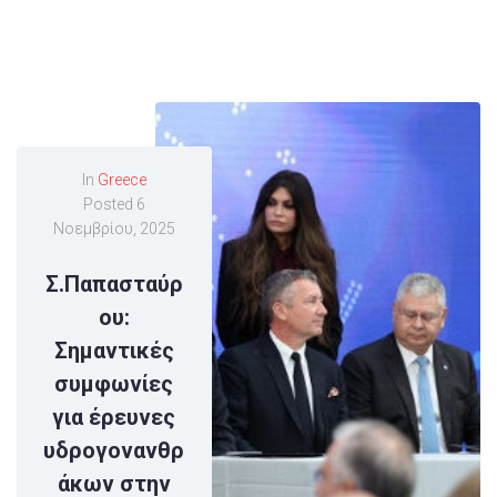
In
Greece
Posted
6
Νοεμβρίου, 2025
Σ.Παπασταύρ
ου:
Σημαντικές
συμφωνίες
για έρευνες
υδρογονανθρ
άκων στην