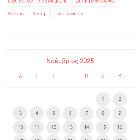
Luxury Greek Hotels Magazine
Δυτική Μακεδονία
Θέατρο
Κρήτη
Πελοπόννησος
Νοέμβριος 2025
Δ
Τ
Τ
Π
Π
Σ
Κ
1
2
3
4
5
6
7
8
9
10
11
12
13
14
15
16