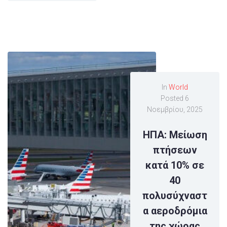
In
World
Posted
6
Νοεμβρίου, 2025
ΗΠΑ: Μείωση
πτήσεων
κατά 10% σε
40
πολυσύχναστ
α αεροδρόμια
της χώρας