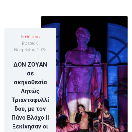
In
Θέατρο
Posted
6
Νοεμβρίου, 2025
ΔΟΝ ΖΟΥΑΝ
σε
σκηνοθεσία
Λητώς
Τριανταφυλλί
δου, με τον
Πάνο Βλάχο ||
​Ξεκίνησαν οι