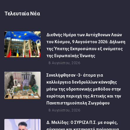
Τελευταία Νέα
Διεθνής Ημέρα των Αυτόχθονων Λαών
του Κόσμου, 9 Αυγούστου 2026: Δήλωση
της Ύπατης Εκπροσώπου εξ ονόματος
της Ευρωπαϊκής Ένωσης
8 Αυγούστου, 2026
Συνελήφθησαν -3- άτομα για
καλλιέργεια δενδρυλλίων κάνναβης
μέσω της υδροπονικής μεθόδου στην
ευρύτερη περιοχή της Αττικής και την
Πανεπιστημιούπολη Ζωγράφου
8 Αυγούστου, 2026
Δ. Μελίδης: Ο ΣΥΡΙΖΑ Π.Σ. με σαφές,
σύγχρονο και κατανοητό πρόγραμμα