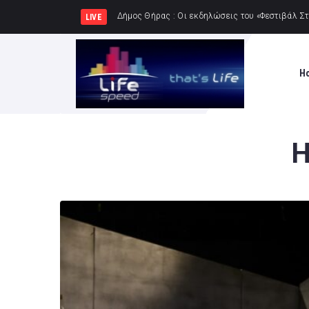
Δήμος Πατρέων : Τα παιδιά
LIVE
H
Η