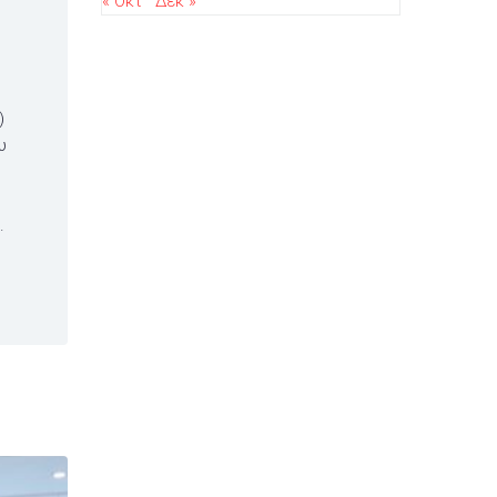
« Οκτ
Δεκ »
)
υ
.