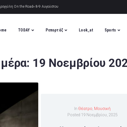
ome
TODAY
Ρεπορτάζ
Look_at
Sports
μέρα:
19 Νοεμβρίου 20
In
Θέατρο
,
Μουσική
Posted
19 Νοεμβρίου, 2025