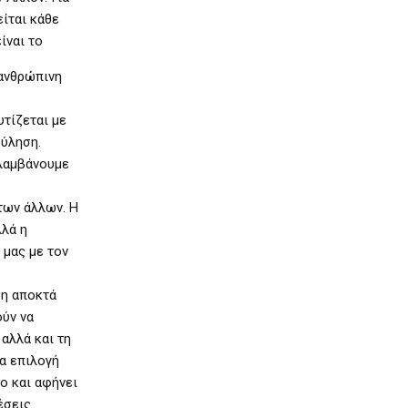
είται κάθε
ίναι το
 ανθρώπινη
υτίζεται με
ούληση.
αλαμβάνουμε
των άλλων. Η
λλά η
 μας με τον
ση αποκτά
ούν να
 αλλά και τη
α επιλογή
ο και αφήνει
έσεις.