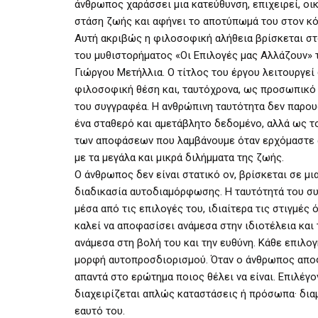
άνθρωπος χαράσσει μια κατεύθυνση, επιχειρεί, οι
στάση ζωής και αφήνει το αποτύπωμά του στον κ
Αυτή ακριβώς η φιλοσοφική αλήθεια βρίσκεται στ
του μυθιστορήματος «Οι Επιλογές μας Αλλάζουν» 
Γιώργου Μετήλλια. Ο τίτλος του έργου λειτουργεί
φιλοσοφική θέση και, ταυτόχρονα, ως προσωπικό
του συγγραφέα. Η ανθρώπινη ταυτότητα δεν παρου
ένα σταθερό και αμετάβλητο δεδομένο, αλλά ως τ
των αποφάσεων που λαμβάνουμε όταν ερχόμαστε 
με τα μεγάλα και μικρά διλήμματα της ζωής.
Ο άνθρωπος δεν είναι στατικό ον, βρίσκεται σε μι
διαδικασία αυτοδιαμόρφωσης. Η ταυτότητά του συ
μέσα από τις επιλογές του, ιδιαίτερα τις στιγμές 
καλεί να αποφασίσει ανάμεσα στην ιδιοτέλεια και 
ανάμεσα στη βολή του και την ευθύνη. Κάθε επιλογή
μορφή αυτοπροσδιορισμού. Όταν ο άνθρωπος απο
απαντά στο ερώτημα ποιος θέλει να είναι. Επιλέγο
διαχειρίζεται απλώς καταστάσεις ή πρόσωπα· δι
εαυτό του.