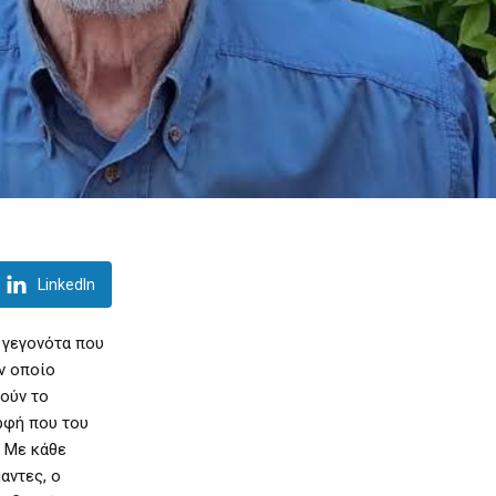
LinkedIn
 γεγονότα που
ν οποίο
λούν το
ορφή που του
. Με κάθε
αντες, ο