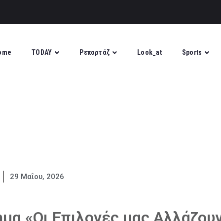
ome
TODAY
Ρεπορτάζ
Look_at
Sports
29 Μαΐου, 2026
ημα «Οι Επιλογές μας Αλλάζου