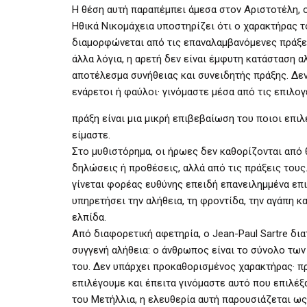
Η θέση αυτή παραπέμπει άμεσα στον Αριστοτέλη, 
Ηθικά Νικομάχεια υποστηρίζει ότι ο χαρακτήρας 
διαμορφώνεται από τις επαναλαμβανόμενες πράξε
άλλα λόγια, η αρετή δεν είναι έμφυτη κατάσταση α
αποτέλεσμα συνήθειας και συνειδητής πράξης. Δε
ενάρετοι ή φαύλοι· γινόμαστε μέσα από τις επιλογ
πράξη είναι μια μικρή επιβεβαίωση του ποιοι επιλ
είμαστε.
Στο μυθιστόρημα, οι ήρωες δεν καθορίζονται από
δηλώσεις ή προθέσεις, αλλά από τις πράξεις τους.
γίνεται φορέας ευθύνης επειδή επανειλημμένα επι
υπηρετήσει την αλήθεια, τη φροντίδα, την αγάπη κα
ελπίδα.
Από διαφορετική αφετηρία, ο Jean-Paul Sartre δι
συγγενή αλήθεια: ο άνθρωπος είναι το σύνολο τω
του. Δεν υπάρχει προκαθορισμένος χαρακτήρας· 
επιλέγουμε και έπειτα γινόμαστε αυτό που επιλέξ
του Μετήλλια, η ελευθερία αυτή παρουσιάζεται ω