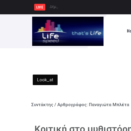
Δήμος Πατρέων : Τα παιδιά των Ημ
LIVE
H
Look_at
Συντάκτης / Αρθρογράφος:
Παναγιώτα Μπλέτα
Κριτική στο μυθιστόρ