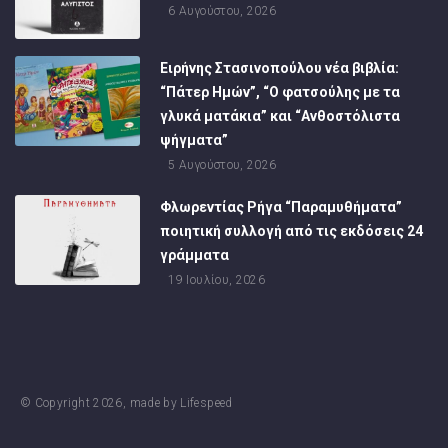
6 Αυγούστου, 2026
Ειρήνης Στασινοπούλου νέα βιβλία:
“Πάτερ Ημών”, “Ο φατσούλης με τα
γλυκά ματάκια” και “Ανθοστόλιστα
ψήγματα”
5 Αυγούστου, 2026
Φλωρεντίας Ρήγα “Παραμυθήματα”
ποιητική συλλογή από τις εκδόσεις 24
γράμματα
19 Ιουλίου, 2026
© Copyright
2026
, made by
Lifespeed