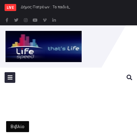
Δήμος Πατρέων : Τα παιδιά των Ημερήσιων Παιδικών Κ
LIVE
Βιβλίο