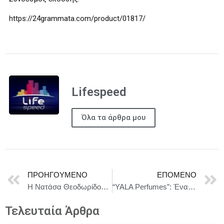
https://24grammata.com/product/01817/
Lifespeed
Όλα τα άρθρα μου
ΠΡΟΗΓΟΎΜΕΝΟ
ΕΠΌΜΕΝΟ
Η Νατάσα Θεοδωρίδου… Μ’ ένα Φορτηγό τραγούδια στο Κατράκειο Θέατρο, στις 10 Ιουνίου || 10 ΜΕΡΕΣ ΜΕΧΡΙ ΤΗ ΜΕΓΑΛΗ ΣΥΝΑΥΛΙΑ!
“YALA Perfumes”: Ένα ξεχωριστό Grand Opening Event που δεν έλειπε κανείς, εντός του γνωστού “Atelier Marina Galani” !
Τελευταία Άρθρα