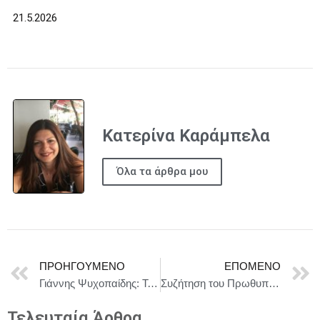
21.5.2026
Κατερίνα Καράμπελα
Όλα τα άρθρα μου
ΠΡΟΗΓΟΎΜΕΝΟ
ΕΠΌΜΕΝΟ
Γιάννης Ψυχοπαίδης: Τοπία της Μνήμης Αυτά που κράτησα / Αθήνα, 20 Μαΐου – 4 Οκτωβρίου 2026
Συζήτηση του Πρωθυπουργού Κυριάκου Μητσοτάκη με τον Gideon Rachman, Chief Foreign Affairs Commentator των «Financial Times»
Τελευταία Άρθρα