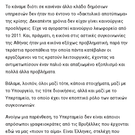
Το κάναμε διότι σε κανέναν άλλο κλάδο δημόσιων
υπηρεσιών δεν ήταν πιο έντονο το «δακτυλικό αποτύπωμα»
της κρίσης. Δεκαπέντε χρόνια δεν είχαν γίνει καινούργιες
προσλήψεις. Είχε να αγοραστεί καινούργιο λεωφορείο από
το 2011. Και, πράγματι, η εικόνα στις αστικές συγκοινωνίες
της Αθήνας ήταν μια εικόνα εξόχως προβληματική, παρά την
τεράστια προσπάθεια την οποία πάντα κατέβαλαν οι
εργαζόμενοι να τις κρατούν λειτουργικές, έχοντας να
αντιμετωπίσουν έναν παλιό και απαξιωμένο εξοπλισμό και
πολλά άλλα προβλήματα.
Βάλαμε, λοιπόν, όλοι μαζί τότε, κάποια στοιχήματα, μαζί με
το Υπουργείο, τις τότε διοικήσεις, αλλά και μαζί με το
Υπερταμείο, το οποίο έχει τον εποπτικό ρόλο των αστικών
συγκοινωνιών.
Ανοίγω μια παρένθεση, το Υπερταμείο δεν είναι κάποιοι
απρόσωποι γραφειοκράτες από τις Βρυξέλλες που έρχονται
εδώ να μας «πιουν το αίμα». Είναι Έλληνες, στελέχη που