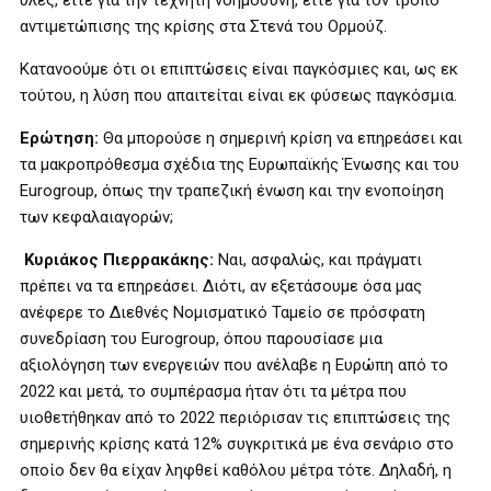
ύλες, είτε για την τεχνητή νοημοσύνη, είτε για τον τρόπο
αντιμετώπισης της κρίσης στα Στενά του Ορμούζ.
Κατανοούμε ότι οι επιπτώσεις είναι παγκόσμιες και, ως εκ
τούτου, η λύση που απαιτείται είναι εκ φύσεως παγκόσμια.
Ερώτηση:
Θα μπορούσε η σημερινή κρίση να επηρεάσει και
τα μακροπρόθεσμα σχέδια της Ευρωπαϊκής Ένωσης και του
Eurogroup, όπως την τραπεζική ένωση και την ενοποίηση
των κεφαλαιαγορών;
Κυριάκος Πιερρακάκης:
Ναι, ασφαλώς, και πράγματι
πρέπει να τα επηρεάσει. Διότι, αν εξετάσουμε όσα μας
ανέφερε το Διεθνές Νομισματικό Ταμείο σε πρόσφατη
συνεδρίαση του Eurogroup, όπου παρουσίασε μια
αξιολόγηση των ενεργειών που ανέλαβε η Ευρώπη από το
2022 και μετά, το συμπέρασμα ήταν ότι τα μέτρα που
υιοθετήθηκαν από το 2022 περιόρισαν τις επιπτώσεις της
σημερινής κρίσης κατά 12% συγκριτικά με ένα σενάριο στο
οποίο δεν θα είχαν ληφθεί καθόλου μέτρα τότε. Δηλαδή, η