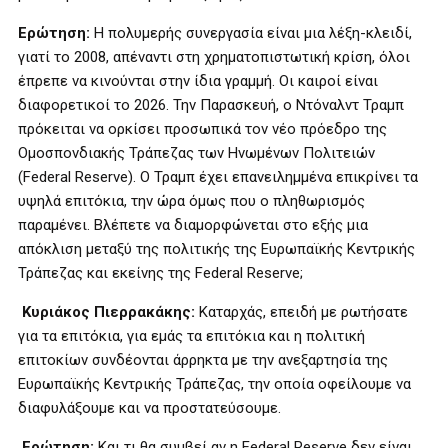
Ερώτηση:
Η πολυμερής συνεργασία είναι μια λέξη-κλειδί,
γιατί το 2008, απέναντι στη χρηματοπιστωτική κρίση, όλοι
έπρεπε να κινούνται στην ίδια γραμμή. Οι καιροί είναι
διαφορετικοί το 2026. Την Παρασκευή, ο Ντόναλντ Τραμπ
πρόκειται να ορκίσει προσωπικά τον νέο πρόεδρο της
Ομοσπονδιακής Τράπεζας των Ηνωμένων Πολιτειών
(Federal Reserve). Ο Τραμπ έχει επανειλημμένα επικρίνει τα
υψηλά επιτόκια, την ώρα όμως που ο πληθωρισμός
παραμένει. Βλέπετε να διαμορφώνεται στο εξής μια
απόκλιση μεταξύ της πολιτικής της Ευρωπαϊκής Κεντρικής
Τράπεζας και εκείνης της Federal Reserve;
Κυριάκος Πιερρακάκης:
Καταρχάς, επειδή με ρωτήσατε
για τα επιτόκια, για εμάς τα επιτόκια και η πολιτική
επιτοκίων συνδέονται άρρηκτα με την ανεξαρτησία της
Ευρωπαϊκής Κεντρικής Τράπεζας, την οποία οφείλουμε να
διαφυλάξουμε και να προστατεύσουμε.
Ερώτηση:
Και τι θα συμβεί αν η Federal Reserve δεν είναι