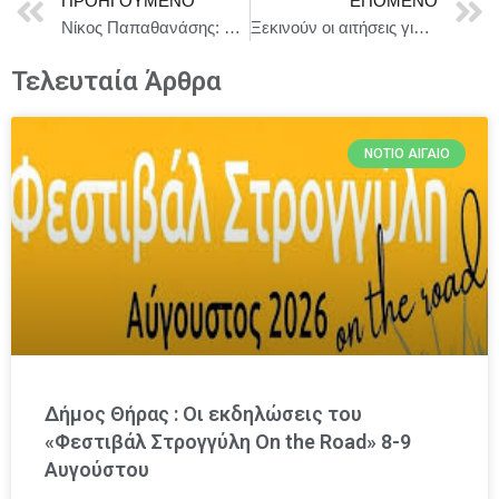
ΠΡΟΗΓΟΎΜΕΝΟ
ΕΠΌΜΕΝΟ
Νίκος Παπαθανάσης: Στο 100% η απορρόφηση των δανείων του Ταμείου Ανάκαμψης.
Ξεκινούν οι αιτήσεις για τις 70.000 επιταγές παιδικών κατασκηνώσεων της ΔΥΠΑ
Τελευταία Άρθρα
ΝΌΤΙΟ ΑΙΓΑΊΟ
Δήμος Θήρας : Οι εκδηλώσεις του
«Φεστιβάλ Στρογγύλη On the Road» 8-9
Αυγούστου