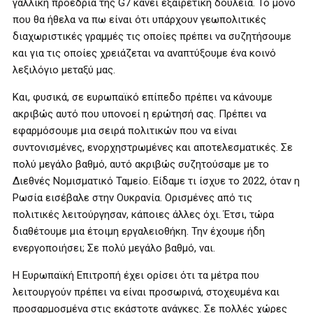
γαλλική προεδρία της G7 κάνει εξαιρετική δουλειά. Το μόνο
που θα ήθελα να πω είναι ότι υπάρχουν γεωπολιτικές
διαχωριστικές γραμμές τις οποίες πρέπει να συζητήσουμε
και για τις οποίες χρειάζεται να αναπτύξουμε ένα κοινό
λεξιλόγιο μεταξύ μας.
Και, φυσικά, σε ευρωπαϊκό επίπεδο πρέπει να κάνουμε
ακριβώς αυτό που υπονοεί η ερώτησή σας. Πρέπει να
εφαρμόσουμε μια σειρά πολιτικών που να είναι
συντονισμένες, ενορχηστρωμένες και αποτελεσματικές. Σε
πολύ μεγάλο βαθμό, αυτό ακριβώς συζητούσαμε με το
Διεθνές Νομισματικό Ταμείο. Είδαμε τι ίσχυε το 2022, όταν η
Ρωσία εισέβαλε στην Ουκρανία. Ορισμένες από τις
πολιτικές λειτούργησαν, κάποιες άλλες όχι. Έτσι, τώρα
διαθέτουμε μια έτοιμη εργαλειοθήκη. Την έχουμε ήδη
ενεργοποιήσει; Σε πολύ μεγάλο βαθμό, ναι.
Η Ευρωπαϊκή Επιτροπή έχει ορίσει ότι τα μέτρα που
λειτουργούν πρέπει να είναι προσωρινά, στοχευμένα και
προσαρμοσμένα στις εκάστοτε ανάγκες. Σε πολλές χώρες