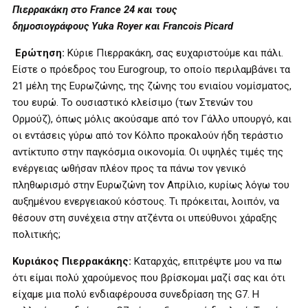
Πιερρακάκη στο
France
24
και τους
δημοσιογράφους
Yuka
Royer
και
Francois
Picard
Ερώτηση:
Κύριε Πιερρακάκη, σας ευχαριστούμε και πάλι.
Είστε ο πρόεδρος του Eurogroup, το οποίο περιλαμβάνει τα
21 μέλη της Ευρωζώνης, της ζώνης του ενιαίου νομίσματος,
του ευρώ. Το ουσιαστικό κλείσιμο (των Στενών του
Ορμούζ), όπως μόλις ακούσαμε από τον Γάλλο υπουργό, και
οι εντάσεις γύρω από τον Κόλπο προκαλούν ήδη τεράστιο
αντίκτυπο στην παγκόσμια οικονομία. Οι υψηλές τιμές της
ενέργειας ωθήσαν πλέον προς τα πάνω τον γενικό
πληθωρισμό στην Ευρωζώνη τον Απρίλιο, κυρίως λόγω του
αυξημένου ενεργειακού κόστους. Τι πρόκειται, λοιπόν, να
θέσουν στη συνέχεια στην ατζέντα οι υπεύθυνοι χάραξης
πολιτικής;
Κυριάκος Πιερρακάκης:
Καταρχάς, επιτρέψτε μου να πω
ότι είμαι πολύ χαρούμενος που βρίσκομαι μαζί σας και ότι
είχαμε μια πολύ ενδιαφέρουσα συνεδρίαση της G7. Η