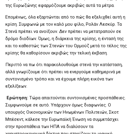
της Ευρωζώνης εφαρμόζουμε ακριβώς αυτά τα μέτρα.
Επομένως, όλα εξαρτώνται από το πώς θα εξελιχθεί αυτή η
κρίση. Συμφωνώ με τον καλό μου φίλο, Ρολάν Λεσκύρ. Τα
Στενά πρέπει να ανοίξουν. Δεν πρέπει να μετατραπούν σε
δρόμο διοδίων. Όμως, η διάρκεια της κρίσης, η έντασή της
και το καθεστώς των Στενών του Ορμούζ μετά το τέλος της
κρίσης θα καθορίσουν ακριβώς την τελική έκβαση.
Περιττό να πω ότι παρακολουθούμε στενά την κατάσταση,
αλλά γνωρίζουμε ότι πρέπει να ενεργούμε καθημερινά με
συντονισμένο τρόπο και να έχουμε πλήρη εικόνα των
εξελίξεων.
Ερώτηση:
Τώρα απαιτούνται συντονισμένες προσπάθειες.
Συμφωνούμε σε αυτό. Υπάρχουν όμως διαφωνίες. Ο
υπουργός Οικονομικών των Ηνωμένων Πολιτειών, Σκοτ
Μπέσεντ, κάλεσε την Ευρωπαϊκή Ένωση να συμμετάσχει
στην προσπάθεια των ΗΠΑ να διαλύσουν τα
χρηματοοικονομικά δίκτυα που στηρίζουν το ιρανικό