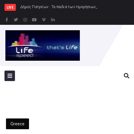
Δήμος Πατρέων : Τα παιδιά των Ημερήσιων Παιδικών Κατασκηνώσεων του Δήμου
LIVE
Greece