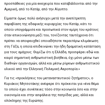
προσπάθειες για μία εκεχειρία που καταβάλλονται από την
Αμερική, από το Κατάρ, από την Αίγυπτο.
Είμαστε όμως πολύ ανήσυχοι μετά την ανεπίτρεπτη
παραβίαση της εδαφικής κυριαρχίας του Κατάρ, κάτι το
οποίο υπογράμμισα και προσωπικά στον εμίρη του κράτους
όταν επικοινώνησα μαζί του, τονίζοντας ταυτόχρονα ότι
πρέπει να αποφευχθεί οποιαδήποτε περαιτέρω κλιμάκωση
στη Γάζα, η οποία επιδεινώνει την ήδη δραματική κατάσταση
για τους αμάχους. Θυμίζω ότι η Ελλάδα, προσφέρει εδώ και
καιρό σημαντική ανθρωπιστική βοήθεια, όχι μόνο μέσω των
διεθνών οργανισμών, αλλά και μέσω ρίψεων ανθρωπιστικού
υλικού από την Ελληνική Πολεμική Αεροπορία.»
Για τις «προκλήσεις του μεταναστευτικού ζητήματος», ο
Κυριάκος Μητσοτάκης ανέφερε ότι πρόκειται για «ένα θέμα
το οποίο έχει συνέπειες τόσο στην κοινωνία όσο και στην
οικονομία και στην ασφάλεια της πατρίδας μας, αλλά και
ολόκληρης της Ευρώπης.