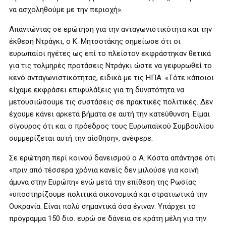
να ασχοληθούμε με την περιοχή».
Απαντώντας σε ερώτηση για την ανταγωνιστικότητα και την
έκθεση Ντράγκι, ο Κ. Μητσοτάκης σημείωσε ότι οι
ευρωπαίοι ηγέτες ως επί το πλείστον εκφράστηκαν θετικά
για τις τολμηρές προτάσεις Ντράγκι ώστε να γεφυρωθεί το
κενό ανταγωνιστικότητας, ειδικά με τις ΗΠΑ. «Τότε κάποιοι
είχαμε εκφράσει επιφυλάξεις για τη δυνατότητα να
μετουσιώσουμε τις συστάσεις σε πρακτικές πολιτικές. Δεν
έχουμε κάνει αρκετά βήματα σε αυτή την κατεύθυνση. Είμαι
σίγουρος ότι και ο πρόεδρος τους Ευρωπαϊκού Συμβουλίου
συμμερίζεται αυτή την αίσθηση», ανέφερε.
Σε ερώτηση περί κοινού δανεισμού ο Α. Κόστα απάντησε ότι
«πριν από τέσσερα χρόνια κανείς δεν μιλούσε για κοινή
άμυνα στην Ευρώπη» ενώ μετά την επίθεση της Ρωσίας
«υποστηρίζουμε πολιτικά οικονομικά και στρατιωτικά την
Ουκρανία. Είναι πολύ σημαντικά όσα έγιναν. Υπάρχει το
πρόγραμμα 150 δισ. ευρώ σε δάνεια σε κράτη μέλη για την