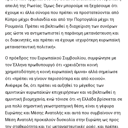
απειλή της Ρωσίας. Όμως δεν μπορούμε να ξεχάσουμε ότι
έχουμε κι άλλα σύνορα που πρέπει να προστατεύονται από
Κύπρο μέχρι Φινλανδία και από την Πορτογαλία μέχρι τη
Ρουμανία. Πρέπει να βελτιωθεί η διαχείριση των συνόρων
μας ώστε να αντιμετωπιστεί η παράνομη μετανάστευση και
οι διακινητές, και πρέπει να έχουμε ισχυρότερη ευρωπαϊκή
μεταναστευτική πολιτική».
Ο πρόεδρος του Ευρωπαϊκού Συμβουλίου, συμφώνησε με
τον Έλληνα πρωθυπουργό ότι «χρειάζεται κοινή
χρηματοδότηση η κοινή ευρωπαϊκή άμυνα» αλλά σημείωσε
ότι «πρέπει να γίνουν περισσότερα και από κοινού».
Ανέφερε δε, ότι πρέπει να αυξηθεί το μέγεθος των
αμυντικών ευρωπαϊκών επιχειρήσεων και να βελτιωθεί η
αμυντική βιομηχανία, ενώ τόνισε ότι «η Ελλάδα βρίσκεται σε
μια πολύ σημαντική γεωστρατηγική θέση, είναι η γέφυρα
Ευρώπης και Μέσης Ανατολής και αυτά που συμβαίνουν στη
Μέση Ανατολή προκαλούν δυσκολία στην Ευρώπη ως προς
την σταθερότητα και τις μεταναστευτικές ροές, και πρέπει