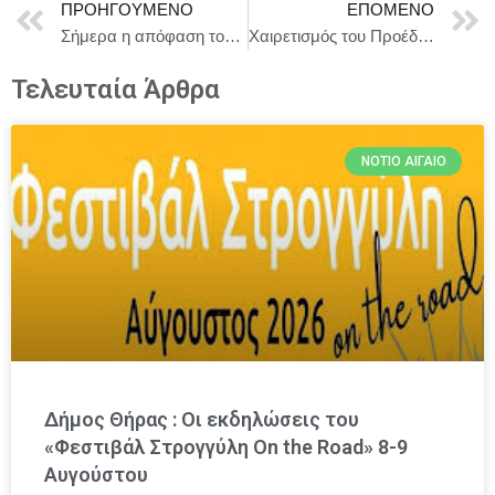
ΠΡΟΗΓΟΎΜΕΝΟ
ΕΠΌΜΕΝΟ
Σήμερα η απόφαση του δικαστηρίου για τους «Μάξιμο Σαράφη» και «Αικατερίνη Κελέση»
Χαιρετισμός του Προέδρου της Δημοκρατίας Κωνσταντίνος Αν. Τασούλας στα εγκαίνια του Μουσείου Άννας Συνοδινού
Τελευταία Άρθρα
ΝΌΤΙΟ ΑΙΓΑΊΟ
Δήμος Θήρας : Οι εκδηλώσεις του
«Φεστιβάλ Στρογγύλη On the Road» 8-9
Αυγούστου