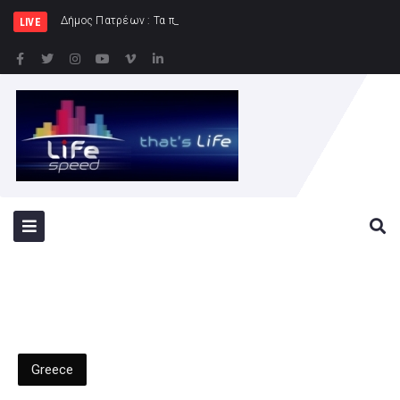
Δήμος Πατρέων : Τα παιδιά των Ημερήσιων Παι
LIVE
Greece