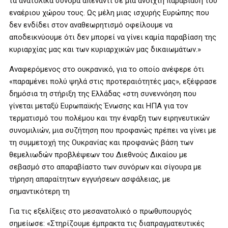
τα ανατολικά σύνορα απέναντι σε μια ανοιχτή παραβίαση του
εναέριου χώρου τους. Ως μέλη μιας ισχυρής Ευρώπης που
δεν ενδίδει στον αναθεωρητισμό οφείλουμε να
αποδεικνύουμε ότι δεν μπορεί να γίνει καμία παραβίαση της
κυριαρχίας μας και των κυριαρχικών μας δικαιωμάτων.»
Αναφερόμενος στο ουκρανικό, για το οποίο ανέφερε ότι
«παραμένει πολύ ψηλά στις προτεραιότητές μας», εξέφρασε
δημόσια τη στήριξη της Ελλάδας «στη συνεννόηση που
γίνεται μεταξύ Ευρωπαϊκής Ένωσης και ΗΠΑ για τον
τερματισμό του πολέμου και την έναρξη των ειρηνευτικών
συνομιλιών, μια συζήτηση που προφανώς πρέπει να γίνει με
τη συμμετοχή της Ουκρανίας και προφανώς βάση των
θεμελιωδών προβλέψεων του Διεθνούς Δικαίου με
σεβασμό στο απαραβίαστο των συνόρων και σίγουρα με
τήρηση απαραίτητων εγγυήσεων ασφάλειας, με
σημαντικότερη τη
Για τις εξελίξεις στο μεσανατολικό ο πρωθυπουργός
σημείωσε: «Στηρίζουμε έμπρακτα τις διαπραγματευτικές