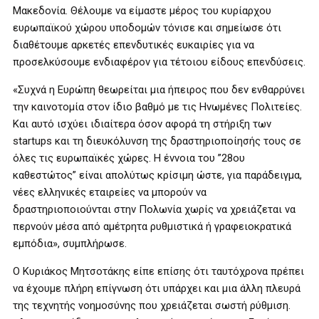
Μακεδονία. Θέλουμε να είμαστε μέρος του κυρίαρχου
ευρωπαϊκού χώρου υποδομών τόνισε και σημείωσε ότι
διαθέτουμε αρκετές επενδυτικές ευκαιρίες για να
προσελκύσουμε ενδιαφέρον για τέτοιου είδους επενδύσεις.
«Συχνά η Ευρώπη θεωρείται μια ήπειρος που δεν ενθαρρύνει
την καινοτομία στον ίδιο βαθμό με τις Ηνωμένες Πολιτείες.
Και αυτό ισχύει ιδιαίτερα όσον αφορά τη στήριξη των
startups και τη διευκόλυνση της δραστηριοποίησής τους σε
όλες τις ευρωπαϊκές χώρες. Η έννοια του ”28ου
καθεστώτος” είναι απολύτως κρίσιμη ώστε, για παράδειγμα,
νέες ελληνικές εταιρείες να μπορούν να
δραστηριοποιούνται στην Πολωνία χωρίς να χρειάζεται να
περνούν μέσα από αμέτρητα ρυθμιστικά ή γραφειοκρατικά
εμπόδια», συμπλήρωσε.
Ο Κυριάκος Μητσοτάκης είπε επίσης ότι ταυτόχρονα πρέπει
να έχουμε πλήρη επίγνωση ότι υπάρχει και μια άλλη πλευρά
της τεχνητής νοημοσύνης που χρειάζεται σωστή ρύθμιση.