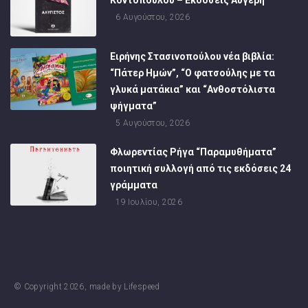
6 Αυγούστου, 2026
Ειρήνης Στασινοπούλου νέα βιβλία:
“Πάτερ Ημών”, “Ο φατσούλης με τα
γλυκά ματάκια” και “Ανθοστόλιστα
ψήγματα”
5 Αυγούστου, 2026
Φλωρεντίας Ρήγα “Παραμυθήματα”
ποιητική συλλογή από τις εκδόσεις 24
γράμματα
19 Ιουλίου, 2026
© Copyright
2026
, made by
Lifespeed