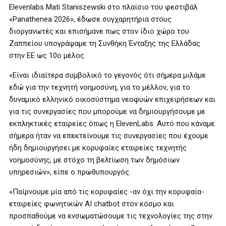
Elevenlabs Mati Staniszewski στο πλαίσιο του φεστιβάλ
«Panathenea 2026», έδωσε συγχαρητήρια στους
διοργανωτές και επισήμανε πως στον ίδιο χώρο του
Ζαππείου υπογράψαμε τη Συνθήκη Ένταξης της Ελλάδας
στην ΕΕ ως 10ο μέλος.
«Είναι ιδιαίτερα συμβολικό το γεγονός ότι σήμερα μιλάμε
εδώ για την τεχνητή νοημοσύνη, για το μέλλον, για το
δυναμικό ελληνικό οικοσύστημα νεοφυών επιχειρήσεων και
για τις συνεργασίες που μπορούμε να δημιουργήσουμε με
εκπληκτικές εταιρείες όπως η ElevenLabs. Αυτό που κάναμε
σήμερα ήταν να επεκτείνουμε τις συνεργασίες που έχουμε
ήδη δημιουργήσει με κορυφαίες εταιρείες τεχνητής
νοημοσύνης, με στόχο τη βελτίωση των δημόσιων
υπηρεσιών», είπε ο πρωθυπουργός.
«Παίρνουμε μία από τις κορυφαίες -αν όχι την κορυφαία-
εταιρείες φωνητικών AI chatbot στον κόσμο και
προσπαθούμε να ενσωματώσουμε τις τεχνολογίες της στην