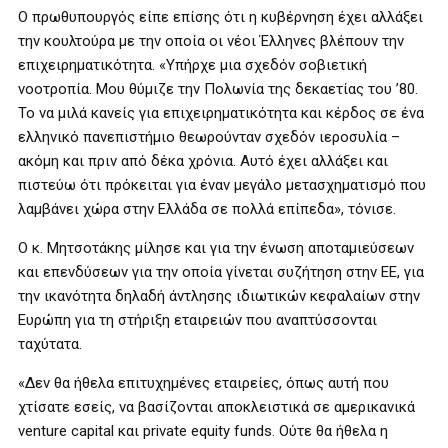
Ο πρωθυπουργός είπε επίσης ότι η κυβέρνηση έχει αλλάξει
την κουλτούρα με την οποία οι νέοι Έλληνες βλέπουν την
επιχειρηματικότητα. «Υπήρχε μια σχεδόν σοβιετική
νοοτροπία. Μου θύμιζε την Πολωνία της δεκαετίας του ’80.
Το να μιλά κανείς για επιχειρηματικότητα και κέρδος σε ένα
ελληνικό πανεπιστήμιο θεωρούνταν σχεδόν ιεροσυλία –
ακόμη και πριν από δέκα χρόνια. Αυτό έχει αλλάξει και
πιστεύω ότι πρόκειται για έναν μεγάλο μετασχηματισμό που
λαμβάνει χώρα στην Ελλάδα σε πολλά επίπεδα», τόνισε.
Ο κ. Μητσοτάκης μίλησε και για την ένωση αποταμιεύσεων
και επενδύσεων για την οποία γίνεται συζήτηση στην ΕΕ, για
την ικανότητα δηλαδή άντλησης ιδιωτικών κεφαλαίων στην
Ευρώπη για τη στήριξη εταιρειών που αναπτύσσονται
ταχύτατα.
«Δεν θα ήθελα επιτυχημένες εταιρείες, όπως αυτή που
χτίσατε εσείς, να βασίζονται αποκλειστικά σε αμερικανικά
venture capital και private equity funds. Ούτε θα ήθελα η