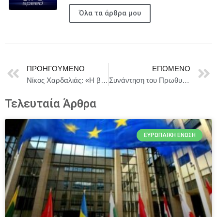
Όλα τα άρθρα μου
ΠΡΟΗΓΟΎΜΕΝΟ
ΕΠΌΜΕΝΟ
Νίκος Χαρδαλιάς: «Η βιώσιμη ανάπτυξη αποτελεί στρατηγική επιλογή μας, το αποδεικνύουμε καθημερινά με έργα που υλοποιούνται σε όλο το Λεκανοπέδιο»
Συνάντηση του Πρωθυπουργού Κυριάκου Μητσοτάκη με την Ευρωπαία Επίτροπο Περιβάλλοντος, Ανθεκτικότητας των Υδάτων και Ανταγωνιστικής Κυκλικής Οικονομίας Jessika Roswall
Τελευταία Άρθρα
ΕΥΡΩΠΑΪΚΉ ΈΝΩΣΗ