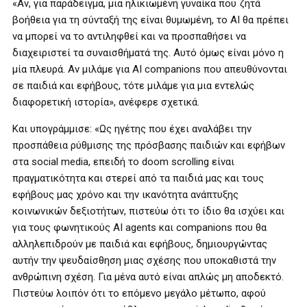
«Αν, για παράδειγμα, μια ηλικιωμένη γυναίκα που ζητά
βοήθεια για τη σύνταξή της είναι θυμωμένη, το AI θα πρέπει
να μπορεί να το αντιληφθεί και να προσπαθήσει να
διαχειριστεί τα συναισθήματά της. Αυτό όμως είναι μόνο η
μία πλευρά. Αν μιλάμε για AI companions που απευθύνονται
σε παιδιά και εφήβους, τότε μιλάμε για μια εντελώς
διαφορετική ιστορία», ανέφερε σχετικά.
Και υπογράμμισε: «Ως ηγέτης που έχει αναλάβει την
προσπάθεια ρύθμισης της πρόσβασης παιδιών και εφήβων
στα social media, επειδή το doom scrolling είναι
πραγματικότητα και στερεί από τα παιδιά μας και τους
εφήβους μας χρόνο και την ικανότητα ανάπτυξης
κοινωνικών δεξιοτήτων, πιστεύω ότι το ίδιο θα ισχύει και
για τους φωνητικούς AI agents και companions που θα
αλληλεπιδρούν με παιδιά και εφήβους, δημιουργώντας
αυτήν την ψευδαίσθηση μιας σχέσης που υποκαθιστά την
ανθρώπινη σχέση. Για μένα αυτό είναι απλώς μη αποδεκτό.
Πιστεύω λοιπόν ότι το επόμενο μεγάλο μέτωπο, αφού