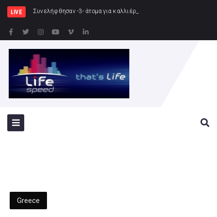
Συνελήφθησαν -3- άτομα για καλλιέργεια δενδρυλλίων κάνναβης μέσω τη
LIVE
Greece