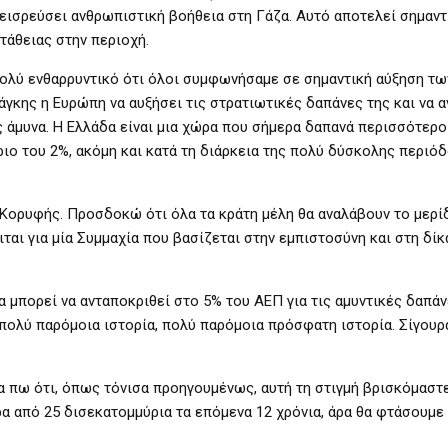
 εισρεύσει ανθρωπιστική βοήθεια στη Γάζα. Αυτό αποτελεί σημαντ
τάθειας στην περιοχή.
λύ ενθαρρυντικό ότι όλοι συμφωνήσαμε σε σημαντική αύξηση τω
άγκης η Ευρώπη να αυξήσει τις στρατιωτικές δαπάνες της και να 
 άμυνα. Η Ελλάδα είναι μια χώρα που σήμερα δαπανά περισσότερο
ριο του 2%, ακόμη και κατά τη διάρκεια της πολύ δύσκολης περιόδ
Κορυφής. Προσδοκώ ότι όλα τα κράτη μέλη θα αναλάβουν το μερί
ιται για μία Συμμαχία που βασίζεται στην εμπιστοσύνη και στη δίκ
μπορεί να ανταποκριθεί στο 5% του ΑΕΠ για τις αμυντικές δαπάνε
ν πολύ παρόμοια ιστορία, πολύ παρόμοια πρόσφατη ιστορία. Σίγουρ
α πω ότι, όπως τόνισα προηγουμένως, αυτή τη στιγμή βρισκόμαστ
α από 25 δισεκατομμύρια τα επόμενα 12 χρόνια, άρα θα φτάσουμε