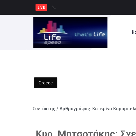
Δήμος Πατρέων : Τα παιδιά των
LIVE
H
Greece
Συντάκτης / Αρθρογράφος:
Κατερίνα Καράμπελ
Κυρ. Μητσοτάκης: Σχε