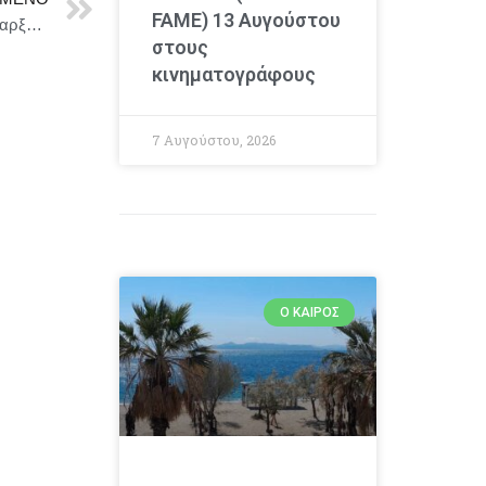
FAME) 13 Αυγούστου
Ο Πρόεδρος της Βουλής των Ελλήνων κήρυξε την έναρξη του 4ου Φεστιβάλ Χανίων
στους
κινηματογράφους
7 Αυγούστου, 2026
Ο ΚΑΙΡΌΣ