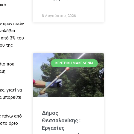
ικό
8 Αυγούστου, 2026
ν αμυντικών
αναλάβει
 από 3% του
ου της
ΚΕΝΤΡΙΚΉ ΜΑΚΕΔΟΝΊΑ
διο που
αιη
ς, γιατί να
α μπορείτε
Δήμος
ε πάνω από
Θεσσαλονίκης :
 στο όριο
Εργασίες