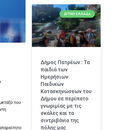
ΔΥΤΙΚΉ ΕΛΛΆΔΑ
Δήμος Πατρέων : Τα
παιδιά των
Ημερήσιων
ο
Παιδικών
Κατασκηνώσεων του
Δήμου σε περίπατο
μεταξύ του
γνωριμίας με τις
ντη
σκάλες και τα
σιντριβάνια της
πόλης μας
 απαραίτητο