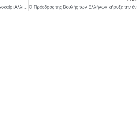
Δημήτρης Μπάσης – Βίκυ Καρατζόγλου | «Καλοκαίρι Αλλιώς» στην Ταράτσα του Λαμπέτη, Παρασκευή 4 Ιουλίου