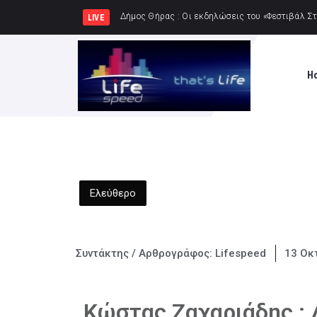
Δήμος Πατρέων :
LIVE
H
Ελεύθερο
Συντάκτης / Αρθρογράφος:
Lifespeed
13 Οκ
Κώστας Ζαχαριάδης : 