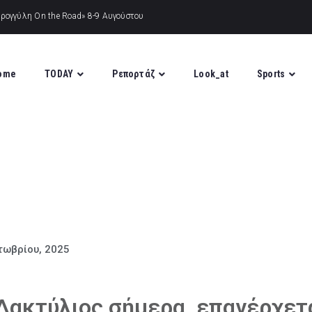
ome
TODAY
Ρεπορτάζ
Look_at
Sports
τωβρίου, 2025
Δακτύλιος σήμερα, επανέρχετ